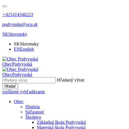
+421414346223
podvysoka@ocu.sk
SK
Slovensky
SK
Slovensky
EN
English
Obec
Podvysoká
Obec
Podvysoká
Hľadaný výraz
Hľadať
rozšírené vyhľadávanie
Obec
História
Súčasnosť
Školstvo
Základná škola Podvysoká
Materská škola Podvysoká