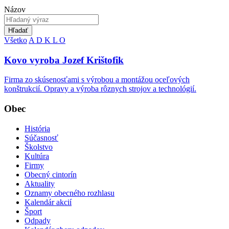
Názov
Hľadať
Všetko
A
D
K
L
O
Kovo vyroba Jozef Krištofik
Firma zo skúsenosťami s výrobou a montážou oceľových
konštrukcií. Opravy a výroba rôznych strojov a technológií.
Obec
História
Súčasnosť
Školstvo
Kultúra
Firmy
Obecný cintorín
Aktuality
Oznamy obecného rozhlasu
Kalendár akcií
Šport
Odpady