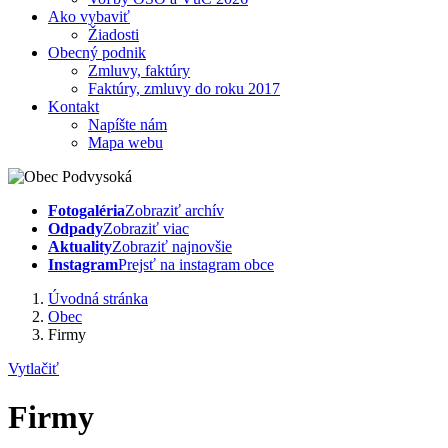
Ako vybaviť
Žiadosti
Obecný podnik
Zmluvy, faktúry
Faktúry, zmluvy do roku 2017
Kontakt
Napíšte nám
Mapa webu
Fotogaléria
Zobraziť archív
Odpady
Zobraziť viac
Aktuality
Zobraziť najnovšie
Instagram
Prejsť na instagram obce
Úvodná stránka
Obec
Firmy
Vytlačiť
Firmy