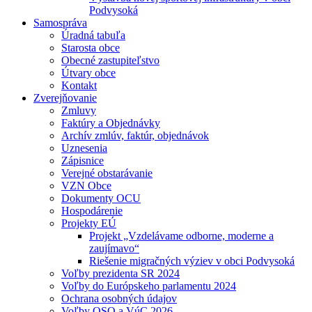
Podvysoká
Samospráva
Úradná tabuľa
Starosta obce
Obecné zastupiteľstvo
Útvary obce
Kontakt
Zverejňovanie
Zmluvy
Faktúry a Objednávky
Archív zmlúv, faktúr, objednávok
Uznesenia
Zápisnice
Verejné obstarávanie
VZN Obce
Dokumenty OCU
Hospodárenie
Projekty EÚ
Projekt „Vzdelávame odborne, moderne a
zaujímavo“
Riešenie migračných výziev v obci Podvysoká
Voľby prezidenta SR 2024
Voľby do Európskeho parlamentu 2024
Ochrana osobných údajov
Voľby OSO a VúC 2026