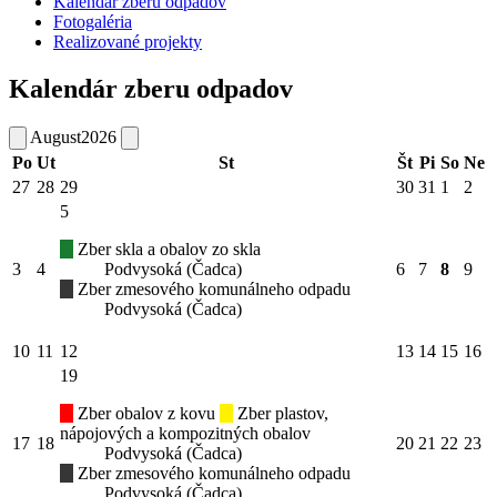
Kalendár zberu odpadov
Fotogaléria
Realizované projekty
Kalendár zberu odpadov
August
2026
Po
Ut
St
Št
Pi
So
Ne
27
28
29
30
31
1
2
5
Zber skla a obalov zo skla
3
4
Podvysoká (Čadca)
6
7
8
9
Zber zmesového komunálneho odpadu
Podvysoká (Čadca)
10
11
12
13
14
15
16
19
Zber obalov z kovu
Zber plastov,
nápojových a kompozitných obalov
17
18
20
21
22
23
Podvysoká (Čadca)
Zber zmesového komunálneho odpadu
Podvysoká (Čadca)