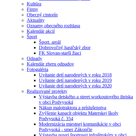
Kultúra
Firmy
Obecný cintorín
Aktuality
Oznamy obecného rozhlasu
Kalendár akcií
Šport
Šport. areál
Dobrovoľný hasičský zbor
FK Slovan-starší žiaci
Odpady
Kalendár zberu odpadov
Fotogaléria
Uvítanie detí narodených v roku 2018
Uvítanie detí narodených v roku 2019
Uvítanie detí narodených v roku 2020
Realizované projekty
Výstavba detského a street workoutového ihriska
v obci Podvysoká
Nákup malotraktora a príslušenstva
Zvýšenie kapacít objektu Materskej školy
Podvysoká č. 354
Modernizácia miestnej komunikácie v obci
Podvysoká - smer Zákopčie
Výstavba novej športovej infraštrukúry v obci