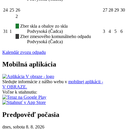
24
25
26
27
28
29
30
2
Zber skla a obalov zo skla
31
1
Podvysoká (Čadca)
3
4
5
6
Zber zmesového komunálneho odpadu
Podvysoká (Čadca)
Kalendár zvozu odpadu
Mobilná aplikácia
Sledujte informácie z nášho webu v
mobilnej aplikácii -
V OBRAZE.
Voľne k stiahnutiu:
Predpověď počasia
dnes, sobota 8. 8. 2026