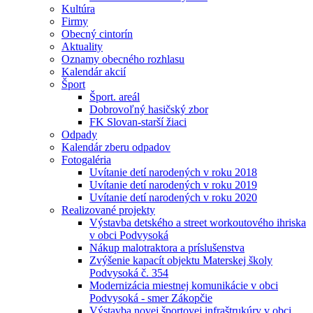
Kultúra
Firmy
Obecný cintorín
Aktuality
Oznamy obecného rozhlasu
Kalendár akcií
Šport
Šport. areál
Dobrovoľný hasičský zbor
FK Slovan-starší žiaci
Odpady
Kalendár zberu odpadov
Fotogaléria
Uvítanie detí narodených v roku 2018
Uvítanie detí narodených v roku 2019
Uvítanie detí narodených v roku 2020
Realizované projekty
Výstavba detského a street workoutového ihriska
v obci Podvysoká
Nákup malotraktora a príslušenstva
Zvýšenie kapacít objektu Materskej školy
Podvysoká č. 354
Modernizácia miestnej komunikácie v obci
Podvysoká - smer Zákopčie
Výstavba novej športovej infraštrukúry v obci