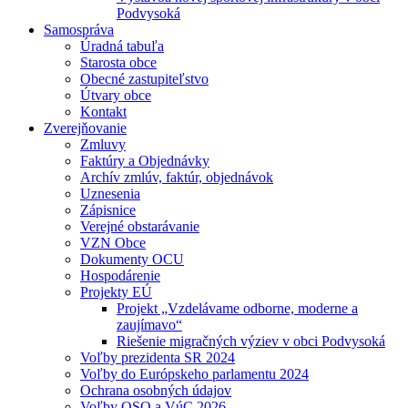
Podvysoká
Samospráva
Úradná tabuľa
Starosta obce
Obecné zastupiteľstvo
Útvary obce
Kontakt
Zverejňovanie
Zmluvy
Faktúry a Objednávky
Archív zmlúv, faktúr, objednávok
Uznesenia
Zápisnice
Verejné obstarávanie
VZN Obce
Dokumenty OCU
Hospodárenie
Projekty EÚ
Projekt „Vzdelávame odborne, moderne a
zaujímavo“
Riešenie migračných výziev v obci Podvysoká
Voľby prezidenta SR 2024
Voľby do Európskeho parlamentu 2024
Ochrana osobných údajov
Voľby OSO a VúC 2026