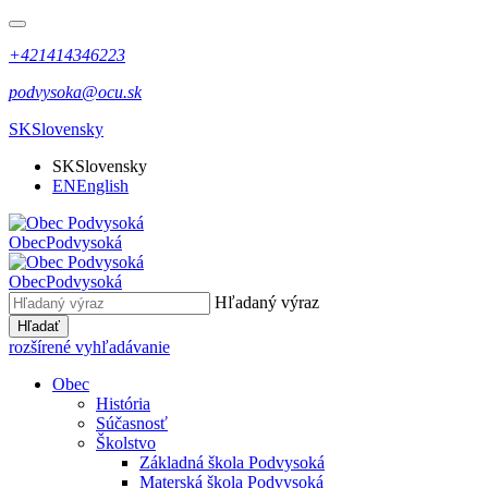
+421414346223
podvysoka@ocu.sk
SK
Slovensky
SK
Slovensky
EN
English
Obec
Podvysoká
Obec
Podvysoká
Hľadaný výraz
Hľadať
rozšírené vyhľadávanie
Obec
História
Súčasnosť
Školstvo
Základná škola Podvysoká
Materská škola Podvysoká