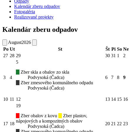
Odpady
Kalendár zberu odpadov
Fotogaléria
Realizované projekty
Kalendár zberu odpadov
August
2026
Po
Ut
St
Št
Pi
So
Ne
27
28
29
30
31
1
2
5
Zber skla a obalov zo skla
3
4
Podvysoká (Čadca)
6
7
8
9
Zber zmesového komunálneho odpadu
Podvysoká (Čadca)
10
11
12
13
14
15
16
19
Zber obalov z kovu
Zber plastov,
nápojových a kompozitných obalov
17
18
20
21
22
23
Podvysoká (Čadca)
Zber zmesového komunálneho odpadu