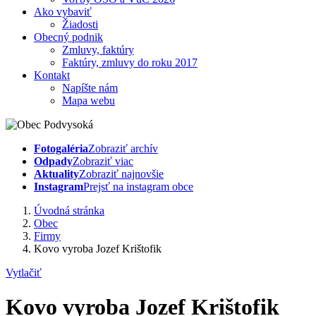
Ako vybaviť
Žiadosti
Obecný podnik
Zmluvy, faktúry
Faktúry, zmluvy do roku 2017
Kontakt
Napíšte nám
Mapa webu
Fotogaléria
Zobraziť archív
Odpady
Zobraziť viac
Aktuality
Zobraziť najnovšie
Instagram
Prejsť na instagram obce
Úvodná stránka
Obec
Firmy
Kovo vyroba Jozef Krištofik
Vytlačiť
Kovo vyroba Jozef Krištofik