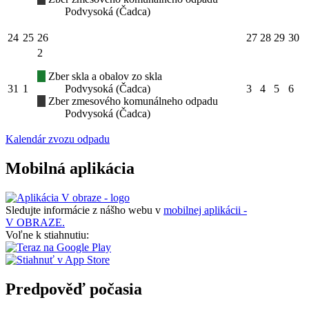
Podvysoká (Čadca)
24
25
26
27
28
29
30
2
Zber skla a obalov zo skla
31
1
Podvysoká (Čadca)
3
4
5
6
Zber zmesového komunálneho odpadu
Podvysoká (Čadca)
Kalendár zvozu odpadu
Mobilná aplikácia
Sledujte informácie z nášho webu v
mobilnej aplikácii -
V OBRAZE.
Voľne k stiahnutiu:
Predpověď počasia