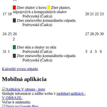
Zber obalov z kovu
Zber plastov,
nápojových a kompozitných obalov
17
18
20
21
22
23
Podvysoká (Čadca)
Zber zmesového komunálneho odpadu
Podvysoká (Čadca)
24
25
26
27
28
29
30
2
Zber skla a obalov zo skla
31
1
Podvysoká (Čadca)
3
4
5
6
Zber zmesového komunálneho odpadu
Podvysoká (Čadca)
Kalendár zvozu odpadu
Mobilná aplikácia
Sledujte informácie z nášho webu v
mobilnej aplikácii -
V OBRAZE.
Voľne k stiahnutiu: