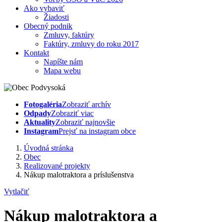
Ako vybaviť
Žiadosti
Obecný podnik
Zmluvy, faktúry
Faktúry, zmluvy do roku 2017
Kontakt
Napíšte nám
Mapa webu
Fotogaléria
Zobraziť archív
Odpady
Zobraziť viac
Aktuality
Zobraziť najnovšie
Instagram
Prejsť na instagram obce
Úvodná stránka
Obec
Realizované projekty
Nákup malotraktora a príslušenstva
Vytlačiť
Nákup malotraktora a