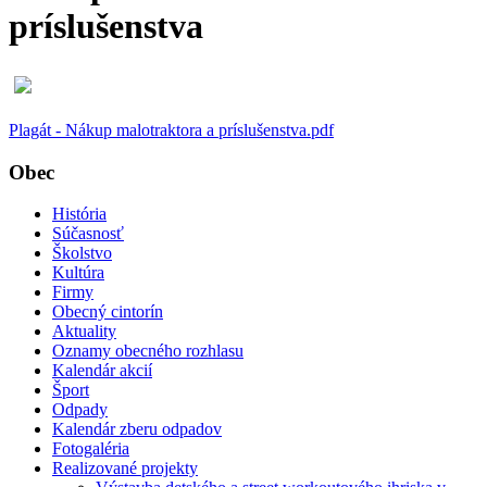
príslušenstva
Plagát - Nákup malotraktora a príslušenstva.pdf
Obec
História
Súčasnosť
Školstvo
Kultúra
Firmy
Obecný cintorín
Aktuality
Oznamy obecného rozhlasu
Kalendár akcií
Šport
Odpady
Kalendár zberu odpadov
Fotogaléria
Realizované projekty