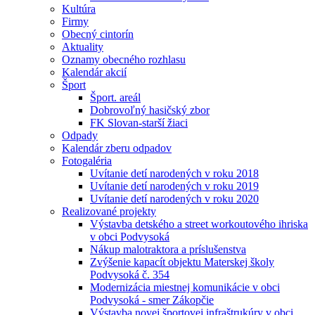
Kultúra
Firmy
Obecný cintorín
Aktuality
Oznamy obecného rozhlasu
Kalendár akcií
Šport
Šport. areál
Dobrovoľný hasičský zbor
FK Slovan-starší žiaci
Odpady
Kalendár zberu odpadov
Fotogaléria
Uvítanie detí narodených v roku 2018
Uvítanie detí narodených v roku 2019
Uvítanie detí narodených v roku 2020
Realizované projekty
Výstavba detského a street workoutového ihriska
v obci Podvysoká
Nákup malotraktora a príslušenstva
Zvýšenie kapacít objektu Materskej školy
Podvysoká č. 354
Modernizácia miestnej komunikácie v obci
Podvysoká - smer Zákopčie
Výstavba novej športovej infraštrukúry v obci