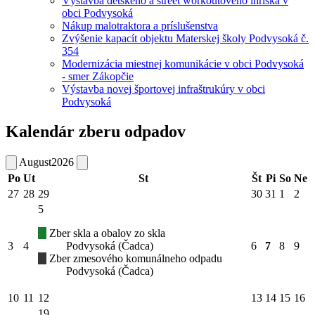
Výstavba detského a street workoutového ihriska v
obci Podvysoká
Nákup malotraktora a príslušenstva
Zvýšenie kapacít objektu Materskej školy Podvysoká č.
354
Modernizácia miestnej komunikácie v obci Podvysoká
- smer Zákopčie
Výstavba novej športovej infraštrukúry v obci
Podvysoká
Kalendár zberu odpadov
August
2026
Po
Ut
St
Št
Pi
So
Ne
27
28
29
30
31
1
2
5
Zber skla a obalov zo skla
3
4
Podvysoká (Čadca)
6
7
8
9
Zber zmesového komunálneho odpadu
Podvysoká (Čadca)
10
11
12
13
14
15
16
19