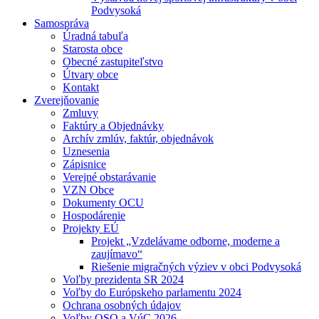
Podvysoká
Samospráva
Úradná tabuľa
Starosta obce
Obecné zastupiteľstvo
Útvary obce
Kontakt
Zverejňovanie
Zmluvy
Faktúry a Objednávky
Archív zmlúv, faktúr, objednávok
Uznesenia
Zápisnice
Verejné obstarávanie
VZN Obce
Dokumenty OCU
Hospodárenie
Projekty EÚ
Projekt „Vzdelávame odborne, moderne a
zaujímavo“
Riešenie migračných výziev v obci Podvysoká
Voľby prezidenta SR 2024
Voľby do Európskeho parlamentu 2024
Ochrana osobných údajov
Voľby OSO a VúC 2026