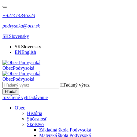
+421414346223
podvysoka@ocu.sk
SK
Slovensky
SK
Slovensky
EN
English
Obec
Podvysoká
Obec
Podvysoká
Hľadaný výraz
Hľadať
rozšírené vyhľadávanie
Obec
História
Súčasnosť
Školstvo
Základná škola Podvysoká
Materská škola Podvysoká