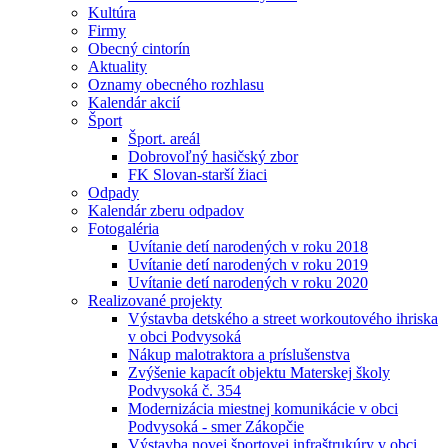
Kultúra
Firmy
Obecný cintorín
Aktuality
Oznamy obecného rozhlasu
Kalendár akcií
Šport
Šport. areál
Dobrovoľný hasičský zbor
FK Slovan-starší žiaci
Odpady
Kalendár zberu odpadov
Fotogaléria
Uvítanie detí narodených v roku 2018
Uvítanie detí narodených v roku 2019
Uvítanie detí narodených v roku 2020
Realizované projekty
Výstavba detského a street workoutového ihriska
v obci Podvysoká
Nákup malotraktora a príslušenstva
Zvýšenie kapacít objektu Materskej školy
Podvysoká č. 354
Modernizácia miestnej komunikácie v obci
Podvysoká - smer Zákopčie
Výstavba novej športovej infraštrukúry v obci