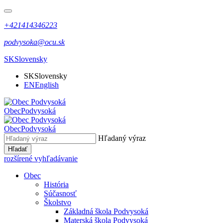
+421414346223
podvysoka@ocu.sk
SK
Slovensky
SK
Slovensky
EN
English
Obec
Podvysoká
Obec
Podvysoká
Hľadaný výraz
Hľadať
rozšírené vyhľadávanie
Obec
História
Súčasnosť
Školstvo
Základná škola Podvysoká
Materská škola Podvysoká