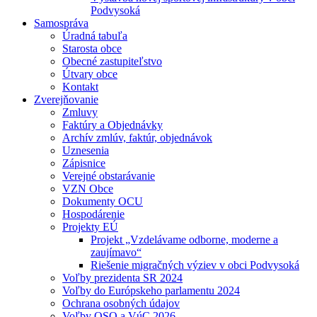
Podvysoká
Samospráva
Úradná tabuľa
Starosta obce
Obecné zastupiteľstvo
Útvary obce
Kontakt
Zverejňovanie
Zmluvy
Faktúry a Objednávky
Archív zmlúv, faktúr, objednávok
Uznesenia
Zápisnice
Verejné obstarávanie
VZN Obce
Dokumenty OCU
Hospodárenie
Projekty EÚ
Projekt „Vzdelávame odborne, moderne a
zaujímavo“
Riešenie migračných výziev v obci Podvysoká
Voľby prezidenta SR 2024
Voľby do Európskeho parlamentu 2024
Ochrana osobných údajov
Voľby OSO a VúC 2026