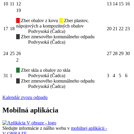
10
11
12
13
14
15
16
19
Zber obalov z kovu
Zber plastov,
nápojových a kompozitných obalov
17
18
20
21
22
23
Podvysoká (Čadca)
Zber zmesového komunálneho odpadu
Podvysoká (Čadca)
24
25
26
27
28
29
30
2
Zber skla a obalov zo skla
31
1
Podvysoká (Čadca)
3
4
5
6
Zber zmesového komunálneho odpadu
Podvysoká (Čadca)
Kalendár zvozu odpadu
Mobilná aplikácia
Sledujte informácie z nášho webu v
mobilnej aplikácii -
V OBRAZE.