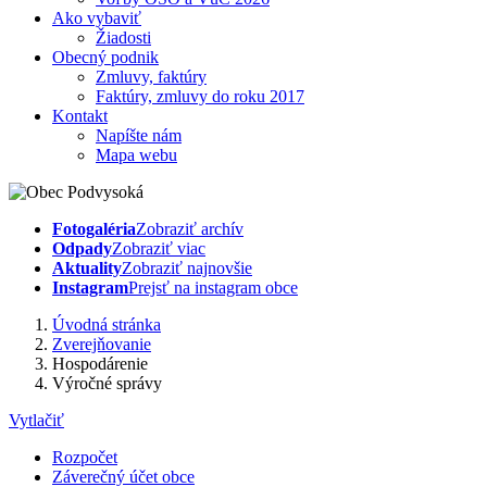
Ako vybaviť
Žiadosti
Obecný podnik
Zmluvy, faktúry
Faktúry, zmluvy do roku 2017
Kontakt
Napíšte nám
Mapa webu
Fotogaléria
Zobraziť archív
Odpady
Zobraziť viac
Aktuality
Zobraziť najnovšie
Instagram
Prejsť na instagram obce
Úvodná stránka
Zverejňovanie
Hospodárenie
Výročné správy
Vytlačiť
Rozpočet
Záverečný účet obce