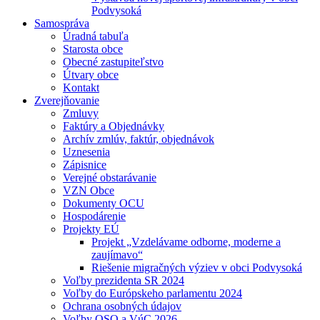
Podvysoká
Samospráva
Úradná tabuľa
Starosta obce
Obecné zastupiteľstvo
Útvary obce
Kontakt
Zverejňovanie
Zmluvy
Faktúry a Objednávky
Archív zmlúv, faktúr, objednávok
Uznesenia
Zápisnice
Verejné obstarávanie
VZN Obce
Dokumenty OCU
Hospodárenie
Projekty EÚ
Projekt „Vzdelávame odborne, moderne a
zaujímavo“
Riešenie migračných výziev v obci Podvysoká
Voľby prezidenta SR 2024
Voľby do Európskeho parlamentu 2024
Ochrana osobných údajov
Voľby OSO a VúC 2026