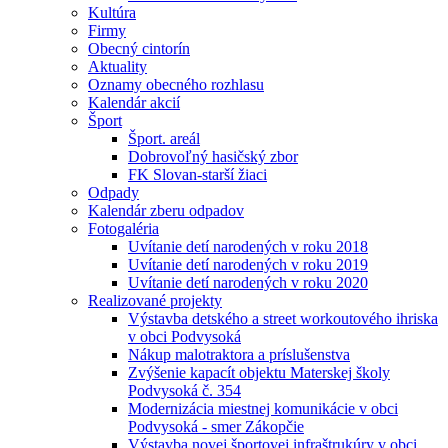
Kultúra
Firmy
Obecný cintorín
Aktuality
Oznamy obecného rozhlasu
Kalendár akcií
Šport
Šport. areál
Dobrovoľný hasičský zbor
FK Slovan-starší žiaci
Odpady
Kalendár zberu odpadov
Fotogaléria
Uvítanie detí narodených v roku 2018
Uvítanie detí narodených v roku 2019
Uvítanie detí narodených v roku 2020
Realizované projekty
Výstavba detského a street workoutového ihriska
v obci Podvysoká
Nákup malotraktora a príslušenstva
Zvýšenie kapacít objektu Materskej školy
Podvysoká č. 354
Modernizácia miestnej komunikácie v obci
Podvysoká - smer Zákopčie
Výstavba novej športovej infraštrukúry v obci