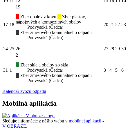
10
11
12
13
14
15
16
19
Zber obalov z kovu
Zber plastov,
nápojových a kompozitných obalov
17
18
20
21
22
23
Podvysoká (Čadca)
Zber zmesového komunálneho odpadu
Podvysoká (Čadca)
24
25
26
27
28
29
30
2
Zber skla a obalov zo skla
31
1
Podvysoká (Čadca)
3
4
5
6
Zber zmesového komunálneho odpadu
Podvysoká (Čadca)
Kalendár zvozu odpadu
Mobilná aplikácia
Sledujte informácie z nášho webu v
mobilnej aplikácii -
V OBRAZE.