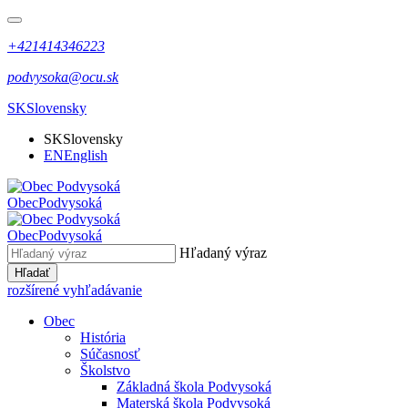
+421414346223
podvysoka@ocu.sk
SK
Slovensky
SK
Slovensky
EN
English
Obec
Podvysoká
Obec
Podvysoká
Hľadaný výraz
Hľadať
rozšírené vyhľadávanie
Obec
História
Súčasnosť
Školstvo
Základná škola Podvysoká
Materská škola Podvysoká