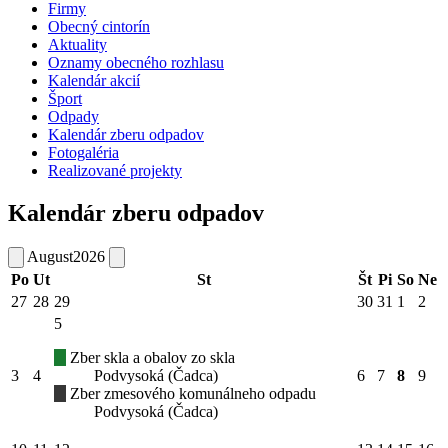
Firmy
Obecný cintorín
Aktuality
Oznamy obecného rozhlasu
Kalendár akcií
Šport
Odpady
Kalendár zberu odpadov
Fotogaléria
Realizované projekty
Kalendár zberu odpadov
August
2026
Po
Ut
St
Št
Pi
So
Ne
27
28
29
30
31
1
2
5
Zber skla a obalov zo skla
3
4
Podvysoká (Čadca)
6
7
8
9
Zber zmesového komunálneho odpadu
Podvysoká (Čadca)