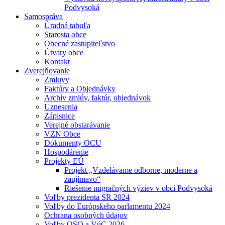
Podvysoká
Samospráva
Úradná tabuľa
Starosta obce
Obecné zastupiteľstvo
Útvary obce
Kontakt
Zverejňovanie
Zmluvy
Faktúry a Objednávky
Archív zmlúv, faktúr, objednávok
Uznesenia
Zápisnice
Verejné obstarávanie
VZN Obce
Dokumenty OCU
Hospodárenie
Projekty EÚ
Projekt „Vzdelávame odborne, moderne a
zaujímavo“
Riešenie migračných výziev v obci Podvysoká
Voľby prezidenta SR 2024
Voľby do Európskeho parlamentu 2024
Ochrana osobných údajov
Voľby OSO a VúC 2026