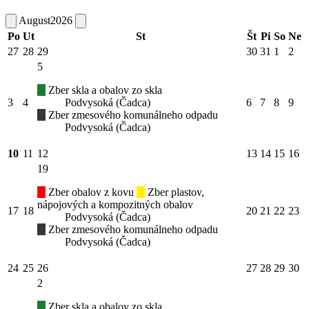
August
2026
Po
Ut
St
Št
Pi
So
Ne
27
28
29
30
31
1
2
5
Zber skla a obalov zo skla
3
4
Podvysoká (Čadca)
6
7
8
9
Zber zmesového komunálneho odpadu
Podvysoká (Čadca)
10
11
12
13
14
15
16
19
Zber obalov z kovu
Zber plastov,
nápojových a kompozitných obalov
17
18
20
21
22
23
Podvysoká (Čadca)
Zber zmesového komunálneho odpadu
Podvysoká (Čadca)
24
25
26
27
28
29
30
2
Zber skla a obalov zo skla