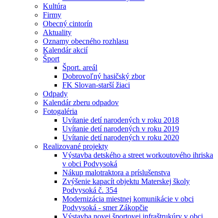
Kultúra
Firmy
Obecný cintorín
Aktuality
Oznamy obecného rozhlasu
Kalendár akcií
Šport
Šport. areál
Dobrovoľný hasičský zbor
FK Slovan-starší žiaci
Odpady
Kalendár zberu odpadov
Fotogaléria
Uvítanie detí narodených v roku 2018
Uvítanie detí narodených v roku 2019
Uvítanie detí narodených v roku 2020
Realizované projekty
Výstavba detského a street workoutového ihriska
v obci Podvysoká
Nákup malotraktora a príslušenstva
Zvýšenie kapacít objektu Materskej školy
Podvysoká č. 354
Modernizácia miestnej komunikácie v obci
Podvysoká - smer Zákopčie
Výstavba novej športovej infraštrukúry v obci