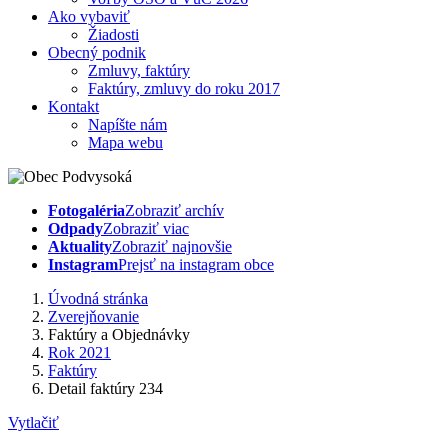
Ako vybaviť
Žiadosti
Obecný podnik
Zmluvy, faktúry
Faktúry, zmluvy do roku 2017
Kontakt
Napíšte nám
Mapa webu
Fotogaléria
Zobraziť archív
Odpady
Zobraziť viac
Aktuality
Zobraziť najnovšie
Instagram
Prejsť na instagram obce
Úvodná stránka
Zverejňovanie
Faktúry a Objednávky
Rok 2021
Faktúry
Detail faktúry 234
Vytlačiť