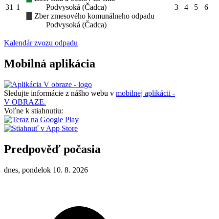
31
1
Podvysoká (Čadca)
3
4
5
6
Zber zmesového komunálneho odpadu
Podvysoká (Čadca)
Kalendár zvozu odpadu
Mobilná aplikácia
Sledujte informácie z nášho webu v
mobilnej aplikácii -
V OBRAZE.
Voľne k stiahnutiu:
Predpověď počasia
dnes, pondelok 10. 8. 2026