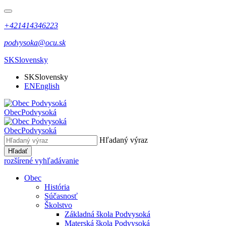
+421414346223
podvysoka@ocu.sk
SK
Slovensky
SK
Slovensky
EN
English
Obec
Podvysoká
Obec
Podvysoká
Hľadaný výraz
Hľadať
rozšírené vyhľadávanie
Obec
História
Súčasnosť
Školstvo
Základná škola Podvysoká
Materská škola Podvysoká