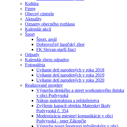
Kultúra
Firmy
Obecný cintorín
Aktuality
Oznamy obecného rozhlasu
Kalendár akcií
Šport
Šport. areál
Dobrovoľný hasičský zbor
FK Slovan-starší žiaci
Odpady
Kalendár zberu odpadov
Fotogaléria
Uvítanie detí narodených v roku 2018
Uvítanie detí narodených v roku 2019
Uvítanie detí narodených v roku 2020
Realizované projekty
Výstavba detského a street workoutového ihriska
v obci Podvysoká
Nákup malotraktora a príslušenstva
Zvýšenie kapacít objektu Materskej školy
Podvysoká č. 354
Modernizácia miestnej komunikácie v obci
Podvysoká - smer Zákopčie
Výstavba novej športovej infraštrukúry v obci