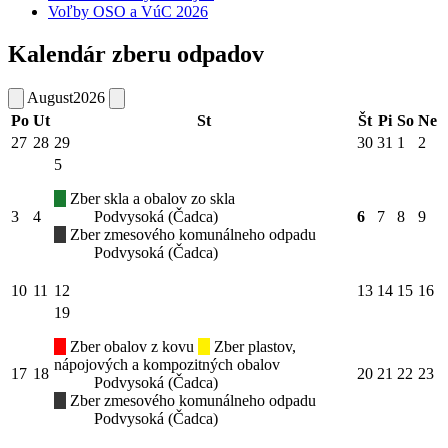
Voľby OSO a VúC 2026
Kalendár zberu odpadov
August
2026
Po
Ut
St
Št
Pi
So
Ne
27
28
29
30
31
1
2
5
Zber skla a obalov zo skla
3
4
Podvysoká (Čadca)
6
7
8
9
Zber zmesového komunálneho odpadu
Podvysoká (Čadca)
10
11
12
13
14
15
16
19
Zber obalov z kovu
Zber plastov,
nápojových a kompozitných obalov
17
18
20
21
22
23
Podvysoká (Čadca)
Zber zmesového komunálneho odpadu
Podvysoká (Čadca)