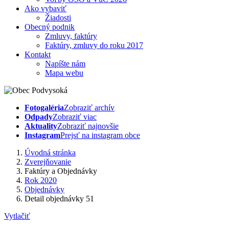
Ako vybaviť
Žiadosti
Obecný podnik
Zmluvy, faktúry
Faktúry, zmluvy do roku 2017
Kontakt
Napíšte nám
Mapa webu
Fotogaléria
Zobraziť archív
Odpady
Zobraziť viac
Aktuality
Zobraziť najnovšie
Instagram
Prejsť na instagram obce
Úvodná stránka
Zverejňovanie
Faktúry a Objednávky
Rok 2020
Objednávky
Detail objednávky 51
Vytlačiť