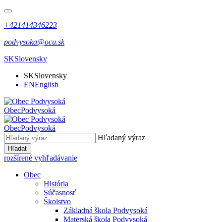
+421414346223
podvysoka@ocu.sk
SK
Slovensky
SK
Slovensky
EN
English
Obec
Podvysoká
Obec
Podvysoká
Hľadaný výraz
Hľadať
rozšírené vyhľadávanie
Obec
História
Súčasnosť
Školstvo
Základná škola Podvysoká
Materská škola Podvysoká