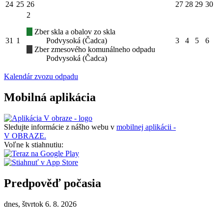
24
25
26
27
28
29
30
2
Zber skla a obalov zo skla
31
1
Podvysoká (Čadca)
3
4
5
6
Zber zmesového komunálneho odpadu
Podvysoká (Čadca)
Kalendár zvozu odpadu
Mobilná aplikácia
Sledujte informácie z nášho webu v
mobilnej aplikácii -
V OBRAZE.
Voľne k stiahnutiu:
Predpověď počasia
dnes, štvrtok 6. 8. 2026