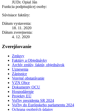
JUDr. Opial Ján
Funkcia podpisujúcej osoby:
Súvisiace faktúry:
Dátum vystavenia:
18. 11. 2020
Dátum zverejnenia:
4. 12. 2020
Zverejňovanie
Zmluvy
Faktúry a Objednávky
Archív zmlúv, faktúr, objednávok
Uznesenia
Zápisnice
Verejné obstarávanie
VZN Obce
Dokumenty OCU
Hospodárenie
Projekty EÚ
Voľby prezidenta SR 2024
Voľby do Európskeho parlamentu 2024
Ochrana osobných údajov