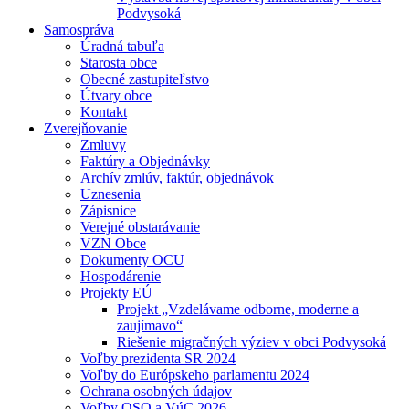
Podvysoká
Samospráva
Úradná tabuľa
Starosta obce
Obecné zastupiteľstvo
Útvary obce
Kontakt
Zverejňovanie
Zmluvy
Faktúry a Objednávky
Archív zmlúv, faktúr, objednávok
Uznesenia
Zápisnice
Verejné obstarávanie
VZN Obce
Dokumenty OCU
Hospodárenie
Projekty EÚ
Projekt „Vzdelávame odborne, moderne a
zaujímavo“
Riešenie migračných výziev v obci Podvysoká
Voľby prezidenta SR 2024
Voľby do Európskeho parlamentu 2024
Ochrana osobných údajov
Voľby OSO a VúC 2026