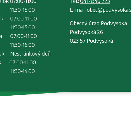
lok 07:00-11:00
Tel.:
0
41 4346 223
30-15:00
E-mail:
obec@podvysoka.
ok 07:00-11:00
Obecný úrad Podvysoká
30-15:00
Podvysoká 26
da 07:00-11:00
023 57 Podvysoká
30-16:00
tok Nestránkový deň
ok 07:00-11:00
30-14:00