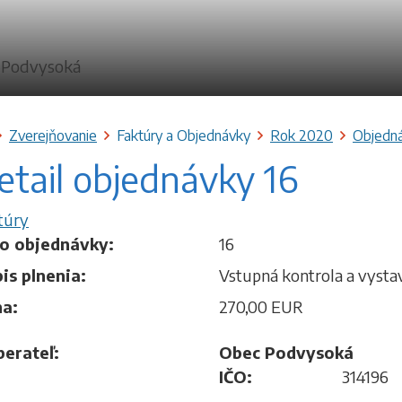
vodná stránka
Zverejňovanie
Faktúry a Objednávky
Rok 2020
Objedn
etail objednávky 16
túry
lo objednávky:
16
is plnenia:
Vstupná kontrola a vystav
a:
270,00 EUR
erateľ:
Obec Podvysoká
IČO:
314196