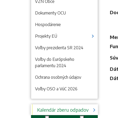
VZN Obce
Dod
Dokumenty OCU
Hospodárenie
Projekty EÚ
Men
Fun
Voľby prezidenta SR 2024
Súv
Voľby do Európskeho
parlamentu 2024
Dát
Ochrana osobných údajov
Dát
Voľby OSO a VúC 2026
Kalendár zberu odpadov