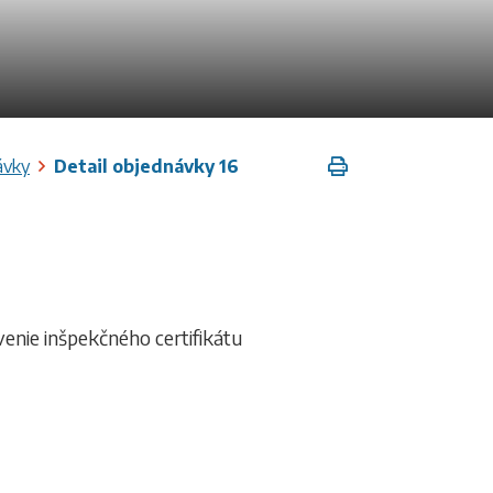
Vytlačiť
ávky
Detail objednávky 16
enie inšpekčného certifikátu