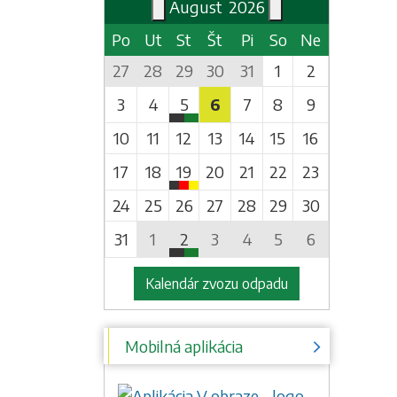
August
2026
Po
Ut
St
Št
Pi
So
Ne
27
28
29
30
31
1
2
3
4
5
6
7
8
9
Zber skla a obalov zo skla
10
11
12
13
14
15
16
Podvysoká (Čadca)
17
18
19
20
21
22
23
Zber zmesového komunál
Zber obalov z kovu
Zber
24
25
26
27
28
29
30
Podvysoká (Čadca)
Podvysoká (Čadca)
31
1
2
3
4
5
6
Zber zmesového komunál
Zber skla a obalov zo skla
Podvysoká (Čadca)
Kalendár zvozu odpadu
Podvysoká (Čadca)
Zber zmesového komunál
Mobilná aplikácia
Podvysoká (Čadca)