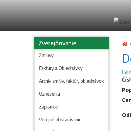
Zverejňovanie
Ú
D
Zmluvy
Faktúry a Objednávky
Fak
Čís
Archív zmlúv, faktúr, objednávok
Pop
Uznesenia
Cen
Zápisnice
Odb
Verejné obstarávanie