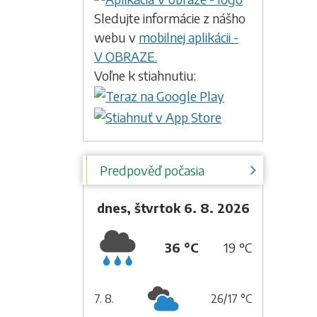
Sledujte informácie z nášho
webu v
mobilnej aplikácii -
V OBRAZE.
Voľne k stiahnutiu:
Predpověď počasia
dnes, štvrtok 6. 8. 2026
36 °C
19 °C
7. 8.
26/17 °C
piatok