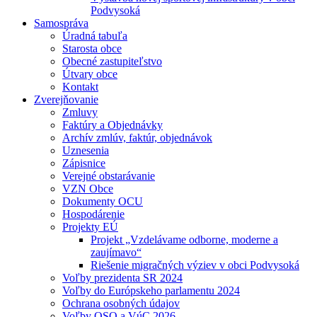
Podvysoká
Samospráva
Úradná tabuľa
Starosta obce
Obecné zastupiteľstvo
Útvary obce
Kontakt
Zverejňovanie
Zmluvy
Faktúry a Objednávky
Archív zmlúv, faktúr, objednávok
Uznesenia
Zápisnice
Verejné obstarávanie
VZN Obce
Dokumenty OCU
Hospodárenie
Projekty EÚ
Projekt „Vzdelávame odborne, moderne a
zaujímavo“
Riešenie migračných výziev v obci Podvysoká
Voľby prezidenta SR 2024
Voľby do Európskeho parlamentu 2024
Ochrana osobných údajov
Voľby OSO a VúC 2026