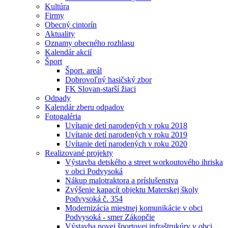
Kultúra
Firmy
Obecný cintorín
Aktuality
Oznamy obecného rozhlasu
Kalendár akcií
Šport
Šport. areál
Dobrovoľný hasičský zbor
FK Slovan-starší žiaci
Odpady
Kalendár zberu odpadov
Fotogaléria
Uvítanie detí narodených v roku 2018
Uvítanie detí narodených v roku 2019
Uvítanie detí narodených v roku 2020
Realizované projekty
Výstavba detského a street workoutového ihriska
v obci Podvysoká
Nákup malotraktora a príslušenstva
Zvýšenie kapacít objektu Materskej školy
Podvysoká č. 354
Modernizácia miestnej komunikácie v obci
Podvysoká - smer Zákopčie
Výstavba novej športovej infraštrukúry v obci