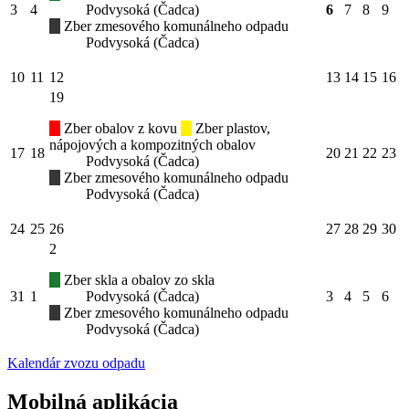
3
4
Podvysoká (Čadca)
6
7
8
9
Zber zmesového komunálneho odpadu
Podvysoká (Čadca)
10
11
12
13
14
15
16
19
Zber obalov z kovu
Zber plastov,
nápojových a kompozitných obalov
17
18
20
21
22
23
Podvysoká (Čadca)
Zber zmesového komunálneho odpadu
Podvysoká (Čadca)
24
25
26
27
28
29
30
2
Zber skla a obalov zo skla
31
1
Podvysoká (Čadca)
3
4
5
6
Zber zmesového komunálneho odpadu
Podvysoká (Čadca)
Kalendár zvozu odpadu
Mobilná aplikácia