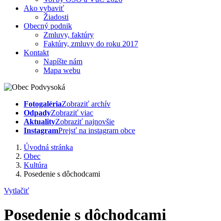
Ako vybaviť
Žiadosti
Obecný podnik
Zmluvy, faktúry
Faktúry, zmluvy do roku 2017
Kontakt
Napíšte nám
Mapa webu
Fotogaléria
Zobraziť archív
Odpady
Zobraziť viac
Aktuality
Zobraziť najnovšie
Instagram
Prejsť na instagram obce
Úvodná stránka
Obec
Kultúra
Posedenie s dôchodcami
Vytlačiť
Posedenie s dôchodcami