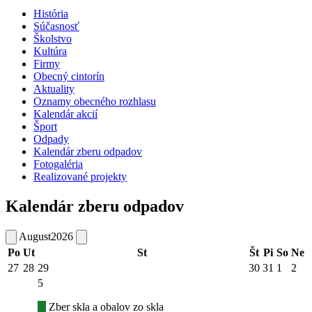
História
Súčasnosť
Školstvo
Kultúra
Firmy
Obecný cintorín
Aktuality
Oznamy obecného rozhlasu
Kalendár akcií
Šport
Odpady
Kalendár zberu odpadov
Fotogaléria
Realizované projekty
Kalendár zberu odpadov
August
2026
Po
Ut
St
Št
Pi
So
Ne
27
28
29
30
31
1
2
5
Zber skla a obalov zo skla