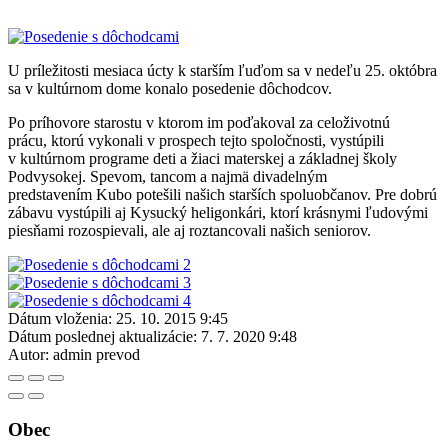
U príležitosti mesiaca úcty k starším ľuďom sa v nedeľu 25. októbra
sa v kultúrnom dome konalo posedenie dôchodcov.
Po príhovore starostu v ktorom im poďakoval za celoživotnú
prácu, ktorú vykonali v prospech tejto spoločnosti, vystúpili
v kultúrnom programe deti a žiaci materskej a základnej školy
Podvysokej. Spevom, tancom a najmä divadelným
predstavením Kubo potešili našich starších spoluobčanov. Pre dobrú
zábavu vystúpili aj Kysucký heligonkári, ktorí krásnymi ľudovými
piesňami rozospievali, ale aj roztancovali našich seniorov.
Dátum vloženia:
25. 10. 2015 9:45
Dátum poslednej aktualizácie:
7. 7. 2020 9:48
Autor:
admin prevod
Obec