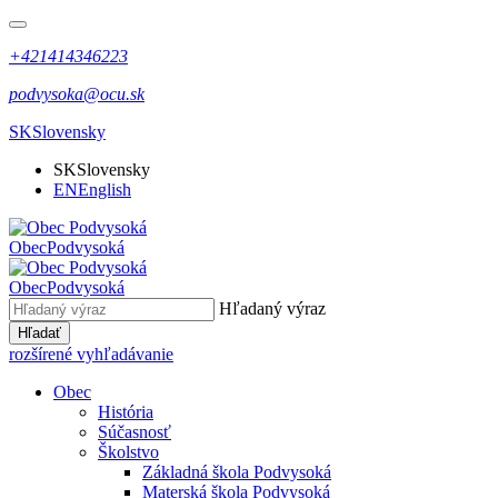
+421414346223
podvysoka@ocu.sk
SK
Slovensky
SK
Slovensky
EN
English
Obec
Podvysoká
Obec
Podvysoká
Hľadaný výraz
Hľadať
rozšírené vyhľadávanie
Obec
História
Súčasnosť
Školstvo
Základná škola Podvysoká
Materská škola Podvysoká