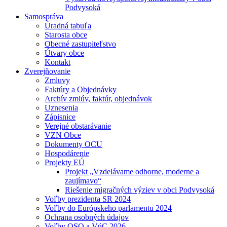
Podvysoká
Samospráva
Úradná tabuľa
Starosta obce
Obecné zastupiteľstvo
Útvary obce
Kontakt
Zverejňovanie
Zmluvy
Faktúry a Objednávky
Archív zmlúv, faktúr, objednávok
Uznesenia
Zápisnice
Verejné obstarávanie
VZN Obce
Dokumenty OCU
Hospodárenie
Projekty EÚ
Projekt „Vzdelávame odborne, moderne a
zaujímavo“
Riešenie migračných výziev v obci Podvysoká
Voľby prezidenta SR 2024
Voľby do Európskeho parlamentu 2024
Ochrana osobných údajov
Voľby OSO a VúC 2026