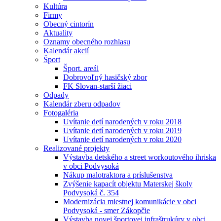
Kultúra
Firmy
Obecný cintorín
Aktuality
Oznamy obecného rozhlasu
Kalendár akcií
Šport
Šport. areál
Dobrovoľný hasičský zbor
FK Slovan-starší žiaci
Odpady
Kalendár zberu odpadov
Fotogaléria
Uvítanie detí narodených v roku 2018
Uvítanie detí narodených v roku 2019
Uvítanie detí narodených v roku 2020
Realizované projekty
Výstavba detského a street workoutového ihriska
v obci Podvysoká
Nákup malotraktora a príslušenstva
Zvýšenie kapacít objektu Materskej školy
Podvysoká č. 354
Modernizácia miestnej komunikácie v obci
Podvysoká - smer Zákopčie
Výstavba novej športovej infraštrukúry v obci