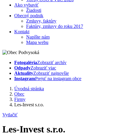
Ako vybaviť
Žiadosti
Obecný podnik
Zmluvy, faktúry
Faktúry, zmluvy do roku 2017
Kontakt
Napíšte nám
Mapa webu
Fotogaléria
Zobraziť archív
Odpady
Zobraziť viac
Aktuality
Zobraziť najnovšie
Instagram
Prejsť na instagram obce
Úvodná stránka
Obec
Firmy
Les-Invest s.r.o.
Vytlačiť
Les-Invest s.r.o.