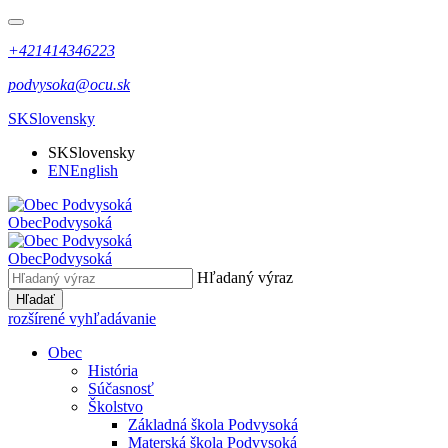
+421414346223
podvysoka@ocu.sk
SK
Slovensky
SK
Slovensky
EN
English
Obec
Podvysoká
Obec
Podvysoká
Hľadaný výraz
Hľadať
rozšírené vyhľadávanie
Obec
História
Súčasnosť
Školstvo
Základná škola Podvysoká
Materská škola Podvysoká