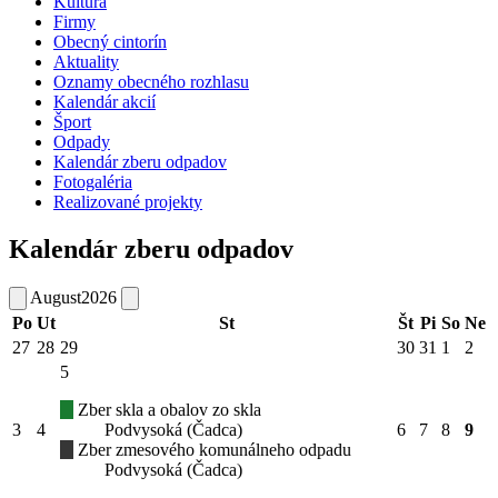
Kultúra
Firmy
Obecný cintorín
Aktuality
Oznamy obecného rozhlasu
Kalendár akcií
Šport
Odpady
Kalendár zberu odpadov
Fotogaléria
Realizované projekty
Kalendár zberu odpadov
August
2026
Po
Ut
St
Št
Pi
So
Ne
27
28
29
30
31
1
2
5
Zber skla a obalov zo skla
3
4
Podvysoká (Čadca)
6
7
8
9
Zber zmesového komunálneho odpadu
Podvysoká (Čadca)