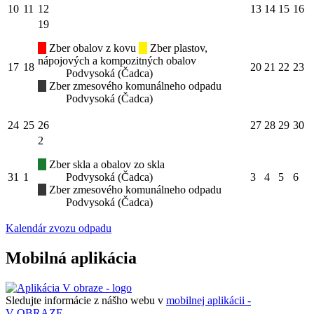
10
11
12
13
14
15
16
19
Zber obalov z kovu
Zber plastov,
nápojových a kompozitných obalov
17
18
20
21
22
23
Podvysoká (Čadca)
Zber zmesového komunálneho odpadu
Podvysoká (Čadca)
24
25
26
27
28
29
30
2
Zber skla a obalov zo skla
31
1
Podvysoká (Čadca)
3
4
5
6
Zber zmesového komunálneho odpadu
Podvysoká (Čadca)
Kalendár zvozu odpadu
Mobilná aplikácia
Sledujte informácie z nášho webu v
mobilnej aplikácii -
V OBRAZE.