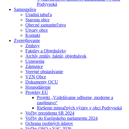
Podvysoká
Samospráva
Úradná tabuľa
Starosta obce
Obecné zastupiteľstvo
Útvary obce
Kontakt
Zverejňovanie
Zmluvy
Faktúry a Objednávky
Archív zmlúv, faktúr, objednávok
Uznesenia
Zápisnice
Verejné obstarávanie
VZN Obce
Dokumenty OCU
Hospodárenie
Projekty EÚ
Projekt „Vzdelávame odborne, moderne a
zaujímavo“
Riešenie migračných výziev v obci Podvysoká
Voľby prezidenta SR 2024
Voľby do Európskeho parlamentu 2024
Ochrana osobných údajov
Voľby OSO a VúC 2026