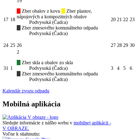
19
Zber obalov z kovu
Zber plastov,
nápojových a kompozitných obalov
17
18
20
21
22
23
Podvysoká (Čadca)
Zber zmesového komunálneho odpadu
Podvysoká (Čadca)
24
25
26
27
28
29
30
2
Zber skla a obalov zo skla
31
1
Podvysoká (Čadca)
3
4
5
6
Zber zmesového komunálneho odpadu
Podvysoká (Čadca)
Kalendár zvozu odpadu
Mobilná aplikácia
Sledujte informácie z nášho webu v
mobilnej aplikácii -
V OBRAZE.
Voľne k stiahnutiu: