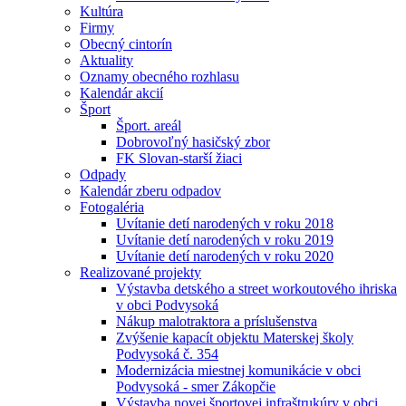
Kultúra
Firmy
Obecný cintorín
Aktuality
Oznamy obecného rozhlasu
Kalendár akcií
Šport
Šport. areál
Dobrovoľný hasičský zbor
FK Slovan-starší žiaci
Odpady
Kalendár zberu odpadov
Fotogaléria
Uvítanie detí narodených v roku 2018
Uvítanie detí narodených v roku 2019
Uvítanie detí narodených v roku 2020
Realizované projekty
Výstavba detského a street workoutového ihriska
v obci Podvysoká
Nákup malotraktora a príslušenstva
Zvýšenie kapacít objektu Materskej školy
Podvysoká č. 354
Modernizácia miestnej komunikácie v obci
Podvysoká - smer Zákopčie
Výstavba novej športovej infraštrukúry v obci