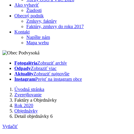
Ako vybaviť
Žiadosti
Obecný podnik
Zmluvy, faktúry
Faktúry, zmluvy do roku 2017
Kontakt
Napíšte nám
Mapa webu
Fotogaléria
Zobraziť archív
Odpady
Zobraziť viac
Aktuality
Zobraziť najnovšie
Instagram
Prejsť na instagram obce
Úvodná stránka
Zverejňovanie
Faktúry a Objednávky
Rok 2020
Objednávky
Detail objednávky 6
Vytlačiť