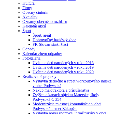
Kultúra
Firmy
Obecný cintorín
Aktuality
Oznamy obecného rozhlasu
Kalendár akcií
Šport
Šport. areál
Dobrovoľný hasičský zbor
FK Slovan-starší žiaci
Odpady
Kalendár zberu odpadov
Fotogaléria
Uvítanie detí narodených v roku 2018
Uvítanie detí narodených v roku 2019
Uvítanie detí narodených v roku 2020
Realizované projekty
Výstavba detského a street workoutového ihriska
v obci Podvysoká
Nákup malotraktora a príslušenstva
Zvýšenie kapacít objektu Materskej školy
Podvysoká č. 354
Modernizácia miestnej komunikácie v obci
Podvysoká - smer Zákopčie
Výstavba novej športovej infraštrukúry v obci