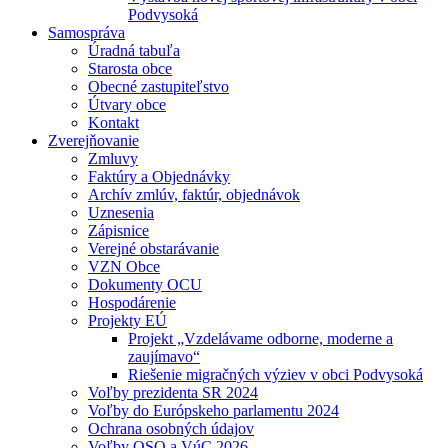
Podvysoká
Samospráva
Úradná tabuľa
Starosta obce
Obecné zastupiteľstvo
Útvary obce
Kontakt
Zverejňovanie
Zmluvy
Faktúry a Objednávky
Archív zmlúv, faktúr, objednávok
Uznesenia
Zápisnice
Verejné obstarávanie
VZN Obce
Dokumenty OCU
Hospodárenie
Projekty EÚ
Projekt „Vzdelávame odborne, moderne a
zaujímavo“
Riešenie migračných výziev v obci Podvysoká
Voľby prezidenta SR 2024
Voľby do Európskeho parlamentu 2024
Ochrana osobných údajov
Voľby OSO a VúC 2026