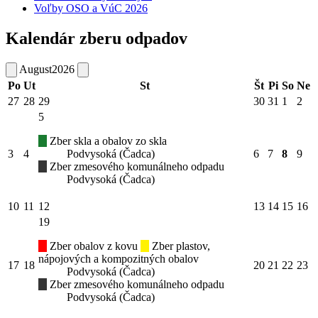
Voľby OSO a VúC 2026
Kalendár zberu odpadov
August
2026
Po
Ut
St
Št
Pi
So
Ne
27
28
29
30
31
1
2
5
Zber skla a obalov zo skla
3
4
Podvysoká (Čadca)
6
7
8
9
Zber zmesového komunálneho odpadu
Podvysoká (Čadca)
10
11
12
13
14
15
16
19
Zber obalov z kovu
Zber plastov,
nápojových a kompozitných obalov
17
18
20
21
22
23
Podvysoká (Čadca)
Zber zmesového komunálneho odpadu
Podvysoká (Čadca)