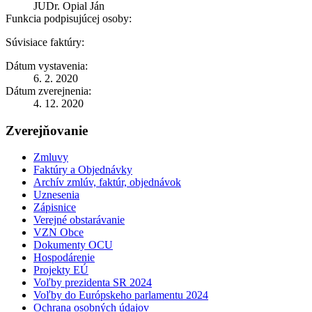
JUDr. Opial Ján
Funkcia podpisujúcej osoby:
Súvisiace faktúry:
Dátum vystavenia:
6. 2. 2020
Dátum zverejnenia:
4. 12. 2020
Zverejňovanie
Zmluvy
Faktúry a Objednávky
Archív zmlúv, faktúr, objednávok
Uznesenia
Zápisnice
Verejné obstarávanie
VZN Obce
Dokumenty OCU
Hospodárenie
Projekty EÚ
Voľby prezidenta SR 2024
Voľby do Európskeho parlamentu 2024
Ochrana osobných údajov