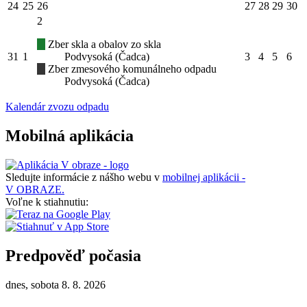
24
25
26
27
28
29
30
2
Zber skla a obalov zo skla
31
1
Podvysoká (Čadca)
3
4
5
6
Zber zmesového komunálneho odpadu
Podvysoká (Čadca)
Kalendár zvozu odpadu
Mobilná aplikácia
Sledujte informácie z nášho webu v
mobilnej aplikácii -
V OBRAZE.
Voľne k stiahnutiu:
Predpověď počasia
dnes, sobota 8. 8. 2026