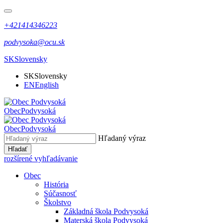
+421414346223
podvysoka@ocu.sk
SK
Slovensky
SK
Slovensky
EN
English
Obec
Podvysoká
Obec
Podvysoká
Hľadaný výraz
Hľadať
rozšírené vyhľadávanie
Obec
História
Súčasnosť
Školstvo
Základná škola Podvysoká
Materská škola Podvysoká