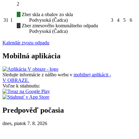
2
Zber skla a obalov zo skla
31
1
Podvysoká (Čadca)
3
4
5
6
Zber zmesového komunálneho odpadu
Podvysoká (Čadca)
Kalendár zvozu odpadu
Mobilná aplikácia
Sledujte informácie z nášho webu v
mobilnej aplikácii -
V OBRAZE.
Voľne k stiahnutiu:
Predpověď počasia
dnes, piatok 7. 8. 2026