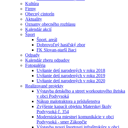
Kultúra
Firmy
Obecný cintorín
Aktuality
Oznamy obecného rozhlasu
Kalendár akcií
Šport
Šport. areál
Dobrovoľný hasičský zbor
FK Slovan-starší žiaci
Odpady
Kalendár zberu odpadov
Fotogaléria
Uvítanie detí narodených v roku 2018
Uvítanie detí narodených v roku 2019
Uvítanie detí narodených v roku 2020
Realizované projekty
Výstavba detského a street workoutového ihriska
v obci Podvysoká
Nákup malotraktora a príslušenstva
Zvýšenie kapacít objektu Materskej školy
Podvysoká č. 354
Modernizácia miestnej komunikácie v obci
Podvysoká - smer Zákopčie
Výstavba novej športovej infraštrukúry v obci