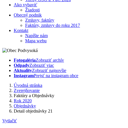
Ako vybaviť
Žiadosti
Obecný podnik
Zmluvy, faktúry
Faktúry, zmluvy do roku 2017
Kontakt
Napíšte nám
Mapa webu
Fotogaléria
Zobraziť archív
Odpady
Zobraziť viac
Aktuality
Zobraziť najnovšie
Instagram
Prejsť na instagram obce
Úvodná stránka
Zverejňovanie
Faktúry a Objednávky
Rok 2020
Objednávky
Detail objednávky 21
Vytlačiť