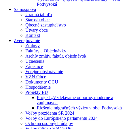
Podvysoká
Samospráva
Úradná tabuľa
Starosta obce
Obecné zastupiteľstvo
Útvary obce
Kontakt
Zverejňovanie
Zmluvy
Faktúry a Objednávky
Archív zmlúv, faktúr, objednávok
Uznesenia
Zápisnice
Verejné obstarávanie
VZN Obce
Dokumenty OCU
Hospodárenie
Projekty EÚ
Projekt „Vzdelávame odborne, moderne a
zaujímavo“
Riešenie migračných výziev v obci Podvysoká
Voľby prezidenta SR 2024
Voľby do Európskeho parlamentu 2024
Ochrana osobných údajov
Voľby OSO a VúC 2026