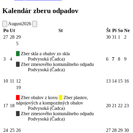
Kalendár zberu odpadov
August
2026
Po
Ut
St
Št
Pi
So
Ne
27
28
29
30
31
1
2
5
Zber skla a obalov zo skla
3
4
Podvysoká (Čadca)
6
7
8
9
Zber zmesového komunálneho odpadu
Podvysoká (Čadca)
10
11
12
13
14
15
16
19
Zber obalov z kovu
Zber plastov,
nápojových a kompozitných obalov
17
18
20
21
22
23
Podvysoká (Čadca)
Zber zmesového komunálneho odpadu
Podvysoká (Čadca)
24
25
26
27
28
29
30