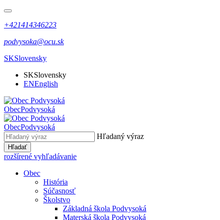
+421414346223
podvysoka@ocu.sk
SK
Slovensky
SK
Slovensky
EN
English
Obec
Podvysoká
Obec
Podvysoká
Hľadaný výraz
Hľadať
rozšírené vyhľadávanie
Obec
História
Súčasnosť
Školstvo
Základná škola Podvysoká
Materská škola Podvysoká