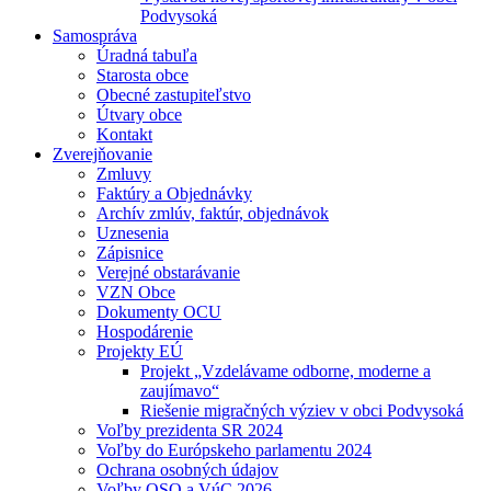
Podvysoká
Samospráva
Úradná tabuľa
Starosta obce
Obecné zastupiteľstvo
Útvary obce
Kontakt
Zverejňovanie
Zmluvy
Faktúry a Objednávky
Archív zmlúv, faktúr, objednávok
Uznesenia
Zápisnice
Verejné obstarávanie
VZN Obce
Dokumenty OCU
Hospodárenie
Projekty EÚ
Projekt „Vzdelávame odborne, moderne a
zaujímavo“
Riešenie migračných výziev v obci Podvysoká
Voľby prezidenta SR 2024
Voľby do Európskeho parlamentu 2024
Ochrana osobných údajov
Voľby OSO a VúC 2026