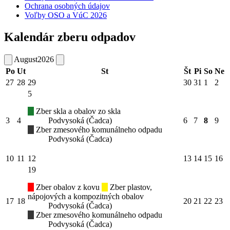
Ochrana osobných údajov
Voľby OSO a VúC 2026
Kalendár zberu odpadov
August
2026
Po
Ut
St
Št
Pi
So
Ne
27
28
29
30
31
1
2
5
Zber skla a obalov zo skla
3
4
Podvysoká (Čadca)
6
7
8
9
Zber zmesového komunálneho odpadu
Podvysoká (Čadca)
10
11
12
13
14
15
16
19
Zber obalov z kovu
Zber plastov,
nápojových a kompozitných obalov
17
18
20
21
22
23
Podvysoká (Čadca)
Zber zmesového komunálneho odpadu
Podvysoká (Čadca)