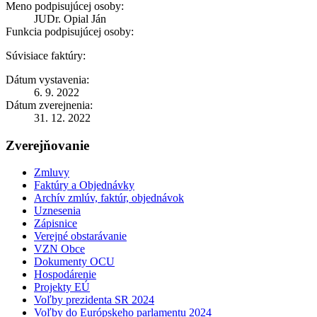
Meno podpisujúcej osoby:
JUDr. Opial Ján
Funkcia podpisujúcej osoby:
Súvisiace faktúry:
Dátum vystavenia:
6. 9. 2022
Dátum zverejnenia:
31. 12. 2022
Zverejňovanie
Zmluvy
Faktúry a Objednávky
Archív zmlúv, faktúr, objednávok
Uznesenia
Zápisnice
Verejné obstarávanie
VZN Obce
Dokumenty OCU
Hospodárenie
Projekty EÚ
Voľby prezidenta SR 2024
Voľby do Európskeho parlamentu 2024