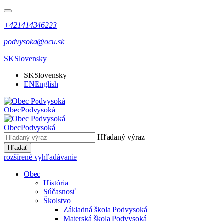
+421414346223
podvysoka@ocu.sk
SK
Slovensky
SK
Slovensky
EN
English
Obec
Podvysoká
Obec
Podvysoká
Hľadaný výraz
Hľadať
rozšírené vyhľadávanie
Obec
História
Súčasnosť
Školstvo
Základná škola Podvysoká
Materská škola Podvysoká