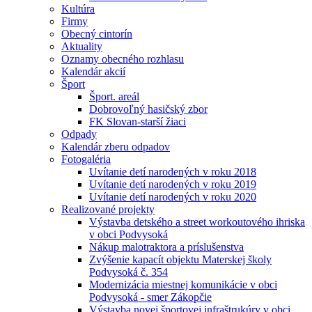
Kultúra
Firmy
Obecný cintorín
Aktuality
Oznamy obecného rozhlasu
Kalendár akcií
Šport
Šport. areál
Dobrovoľný hasičský zbor
FK Slovan-starší žiaci
Odpady
Kalendár zberu odpadov
Fotogaléria
Uvítanie detí narodených v roku 2018
Uvítanie detí narodených v roku 2019
Uvítanie detí narodených v roku 2020
Realizované projekty
Výstavba detského a street workoutového ihriska
v obci Podvysoká
Nákup malotraktora a príslušenstva
Zvýšenie kapacít objektu Materskej školy
Podvysoká č. 354
Modernizácia miestnej komunikácie v obci
Podvysoká - smer Zákopčie
Výstavba novej športovej infraštrukúry v obci