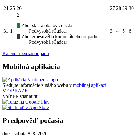
24
25
26
27
28
29
30
2
Zber skla a obalov zo skla
31
1
Podvysoká (Čadca)
3
4
5
6
Zber zmesového komunálneho odpadu
Podvysoká (Čadca)
Kalendár zvozu odpadu
Mobilná aplikácia
Sledujte informácie z nášho webu v
mobilnej aplikácii -
V OBRAZE.
Voľne k stiahnutiu:
Predpověď počasia
dnes, sobota 8. 8. 2026