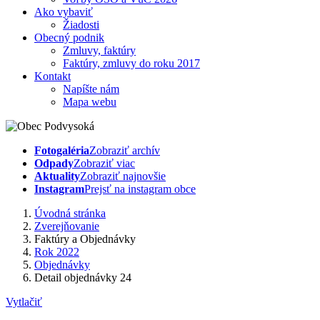
Ako vybaviť
Žiadosti
Obecný podnik
Zmluvy, faktúry
Faktúry, zmluvy do roku 2017
Kontakt
Napíšte nám
Mapa webu
Fotogaléria
Zobraziť archív
Odpady
Zobraziť viac
Aktuality
Zobraziť najnovšie
Instagram
Prejsť na instagram obce
Úvodná stránka
Zverejňovanie
Faktúry a Objednávky
Rok 2022
Objednávky
Detail objednávky 24
Vytlačiť