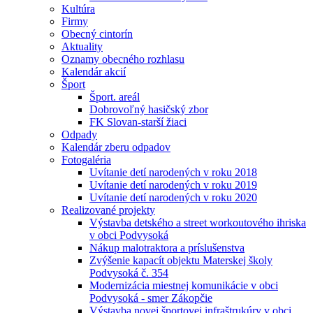
Kultúra
Firmy
Obecný cintorín
Aktuality
Oznamy obecného rozhlasu
Kalendár akcií
Šport
Šport. areál
Dobrovoľný hasičský zbor
FK Slovan-starší žiaci
Odpady
Kalendár zberu odpadov
Fotogaléria
Uvítanie detí narodených v roku 2018
Uvítanie detí narodených v roku 2019
Uvítanie detí narodených v roku 2020
Realizované projekty
Výstavba detského a street workoutového ihriska
v obci Podvysoká
Nákup malotraktora a príslušenstva
Zvýšenie kapacít objektu Materskej školy
Podvysoká č. 354
Modernizácia miestnej komunikácie v obci
Podvysoká - smer Zákopčie
Výstavba novej športovej infraštrukúry v obci