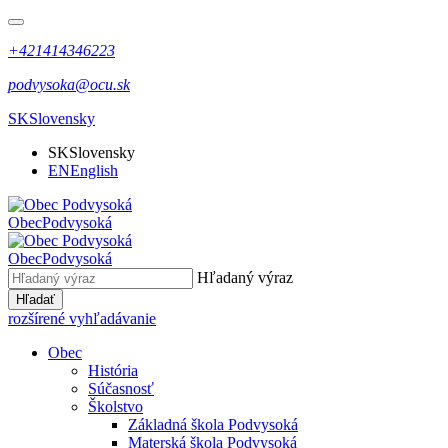
+421414346223
podvysoka@ocu.sk
SK
Slovensky
SK
Slovensky
EN
English
Obec
Podvysoká
Obec
Podvysoká
Hľadaný výraz
Hľadať
rozšírené vyhľadávanie
Obec
História
Súčasnosť
Školstvo
Základná škola Podvysoká
Materská škola Podvysoká