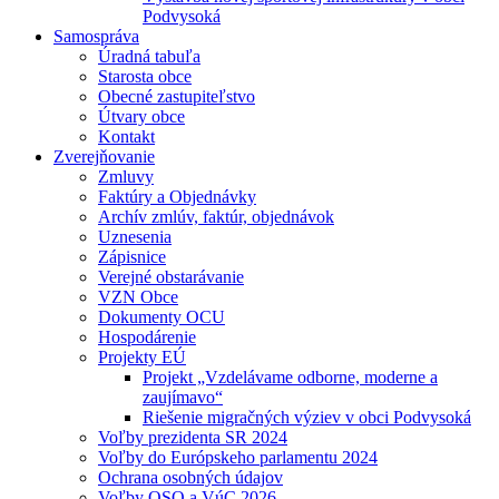
Podvysoká
Samospráva
Úradná tabuľa
Starosta obce
Obecné zastupiteľstvo
Útvary obce
Kontakt
Zverejňovanie
Zmluvy
Faktúry a Objednávky
Archív zmlúv, faktúr, objednávok
Uznesenia
Zápisnice
Verejné obstarávanie
VZN Obce
Dokumenty OCU
Hospodárenie
Projekty EÚ
Projekt „Vzdelávame odborne, moderne a
zaujímavo“
Riešenie migračných výziev v obci Podvysoká
Voľby prezidenta SR 2024
Voľby do Európskeho parlamentu 2024
Ochrana osobných údajov
Voľby OSO a VúC 2026