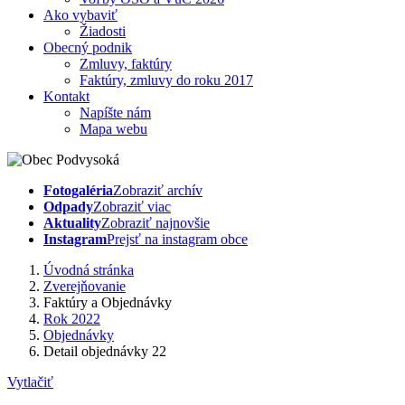
Ako vybaviť
Žiadosti
Obecný podnik
Zmluvy, faktúry
Faktúry, zmluvy do roku 2017
Kontakt
Napíšte nám
Mapa webu
Fotogaléria
Zobraziť archív
Odpady
Zobraziť viac
Aktuality
Zobraziť najnovšie
Instagram
Prejsť na instagram obce
Úvodná stránka
Zverejňovanie
Faktúry a Objednávky
Rok 2022
Objednávky
Detail objednávky 22
Vytlačiť