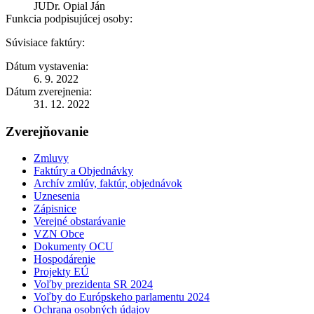
JUDr. Opial Ján
Funkcia podpisujúcej osoby:
Súvisiace faktúry:
Dátum vystavenia:
6. 9. 2022
Dátum zverejnenia:
31. 12. 2022
Zverejňovanie
Zmluvy
Faktúry a Objednávky
Archív zmlúv, faktúr, objednávok
Uznesenia
Zápisnice
Verejné obstarávanie
VZN Obce
Dokumenty OCU
Hospodárenie
Projekty EÚ
Voľby prezidenta SR 2024
Voľby do Európskeho parlamentu 2024
Ochrana osobných údajov