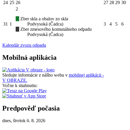
24
25
26
27
28
29
30
2
Zber skla a obalov zo skla
31
1
Podvysoká (Čadca)
3
4
5
6
Zber zmesového komunálneho odpadu
Podvysoká (Čadca)
Kalendár zvozu odpadu
Mobilná aplikácia
Sledujte informácie z nášho webu v
mobilnej aplikácii -
V OBRAZE.
Voľne k stiahnutiu:
Predpověď počasia
dnes, štvrtok 6. 8. 2026