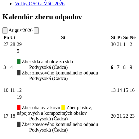
Voľby OSO a VúC 2026
Kalendár zberu odpadov
August
2026
Po
Ut
St
Št
Pi
So
Ne
27
28
29
30
31
1
2
5
Zber skla a obalov zo skla
3
4
Podvysoká (Čadca)
6
7
8
9
Zber zmesového komunálneho odpadu
Podvysoká (Čadca)
10
11
12
13
14
15
16
19
Zber obalov z kovu
Zber plastov,
nápojových a kompozitných obalov
17
18
20
21
22
23
Podvysoká (Čadca)
Zber zmesového komunálneho odpadu
Podvysoká (Čadca)