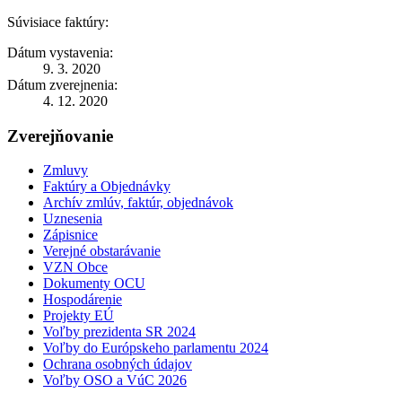
Súvisiace faktúry:
Dátum vystavenia:
9. 3. 2020
Dátum zverejnenia:
4. 12. 2020
Zverejňovanie
Zmluvy
Faktúry a Objednávky
Archív zmlúv, faktúr, objednávok
Uznesenia
Zápisnice
Verejné obstarávanie
VZN Obce
Dokumenty OCU
Hospodárenie
Projekty EÚ
Voľby prezidenta SR 2024
Voľby do Európskeho parlamentu 2024
Ochrana osobných údajov
Voľby OSO a VúC 2026