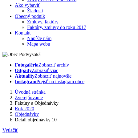
Ako vybaviť
Žiadosti
Obecný podnik
Zmluvy, faktúry
Faktúry, zmluvy do roku 2017
Kontakt
Napíšte nám
Mapa webu
Fotogaléria
Zobraziť archív
Odpady
Zobraziť viac
Aktuality
Zobraziť najnovšie
Instagram
Prejsť na instagram obce
Úvodná stránka
Zverejňovanie
Faktúry a Objednávky
Rok 2020
Objednávky
Detail objednávky 10
Vytlačiť