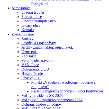
Podvysoká
Samospráva
Úradná tabuľa
Starosta obce
Obecné zastupiteľstvo
Útvary obce
Kontakt
Zverejňovanie
Zmluvy
Faktúry a Objednávky
Archív zmlúv, faktúr, objednávok
Uznesenia
Zápisnice
Verejné obstarávanie
VZN Obce
Dokumenty OCU
Hospodárenie
Projekty EÚ
Projekt „Vzdelávame odborne, moderne a
zaujímavo“
Riešenie migračných výziev v obci Podvysoká
Voľby prezidenta SR 2024
Voľby do Európskeho parlamentu 2024
Ochrana osobných údajov
Voľby OSO a VúC 2026