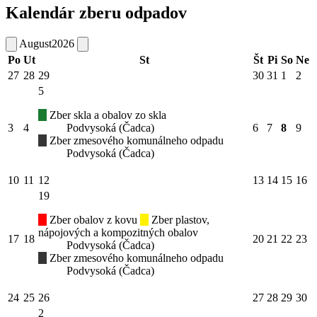
Kalendár zberu odpadov
August
2026
Po
Ut
St
Št
Pi
So
Ne
27
28
29
30
31
1
2
5
Zber skla a obalov zo skla
3
4
Podvysoká (Čadca)
6
7
8
9
Zber zmesového komunálneho odpadu
Podvysoká (Čadca)
10
11
12
13
14
15
16
19
Zber obalov z kovu
Zber plastov,
nápojových a kompozitných obalov
17
18
20
21
22
23
Podvysoká (Čadca)
Zber zmesového komunálneho odpadu
Podvysoká (Čadca)
24
25
26
27
28
29
30
2