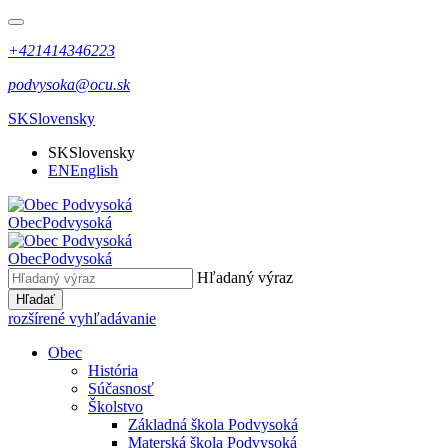
+421414346223
podvysoka@ocu.sk
SK
Slovensky
SK
Slovensky
EN
English
Obec
Podvysoká
Obec
Podvysoká
Hľadaný výraz
Hľadať
rozšírené vyhľadávanie
Obec
História
Súčasnosť
Školstvo
Základná škola Podvysoká
Materská škola Podvysoká