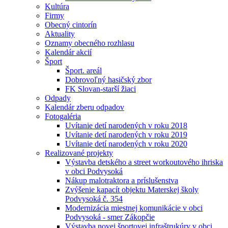
Kultúra
Firmy
Obecný cintorín
Aktuality
Oznamy obecného rozhlasu
Kalendár akcií
Šport
Šport. areál
Dobrovoľný hasičský zbor
FK Slovan-starší žiaci
Odpady
Kalendár zberu odpadov
Fotogaléria
Uvítanie detí narodených v roku 2018
Uvítanie detí narodených v roku 2019
Uvítanie detí narodených v roku 2020
Realizované projekty
Výstavba detského a street workoutového ihriska
v obci Podvysoká
Nákup malotraktora a príslušenstva
Zvýšenie kapacít objektu Materskej školy
Podvysoká č. 354
Modernizácia miestnej komunikácie v obci
Podvysoká - smer Zákopčie
Výstavba novej športovej infraštrukúry v obci