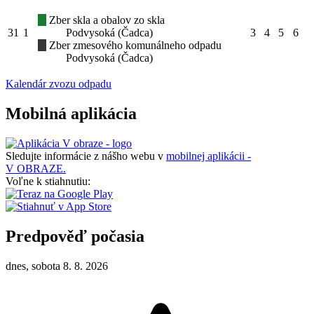
Zber skla a obalov zo skla
31
1
Podvysoká (Čadca)
3
4
5
6
Zber zmesového komunálneho odpadu
Podvysoká (Čadca)
Kalendár zvozu odpadu
Mobilná aplikácia
Sledujte informácie z nášho webu v
mobilnej aplikácii -
V OBRAZE.
Voľne k stiahnutiu:
Predpověď počasia
dnes, sobota 8. 8. 2026