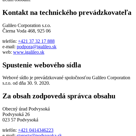
Kontakt na technického prevádzkovateľa
Galileo Corporation s.r.o.
Čierna Voda 468, 925 06
telefón:
+421 37 32 17 888
e-mail:
podpora@igalileo.sk
web:
www.igalileo.sk
Spustenie webového sídla
Webové sídlo je prevádzkované spoločnosťou Galileo Corporation
s.r.o. od dňa 30. 9. 2020.
Za obsah zodpovedá správca obsahu
Obecný úrad Podvysoká
Podvysoká 26
023 57 Podvysoká
telefón:
+421 0414346223
e-mail:
starosta@podvysoka.sk