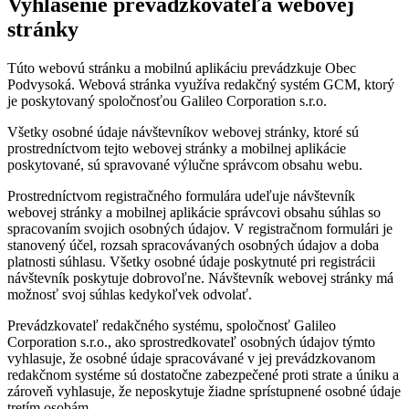
Vyhlásenie prevádzkovateľa webovej
stránky
Túto webovú stránku a mobilnú aplikáciu prevádzkuje Obec
Podvysoká. Webová stránka využíva redakčný systém GCM, ktorý
je poskytovaný spoločnosťou Galileo Corporation s.r.o.
Všetky osobné údaje návštevníkov webovej stránky, ktoré sú
prostredníctvom tejto webovej stránky a mobilnej aplikácie
poskytované, sú spravované výlučne správcom obsahu webu.
Prostredníctvom registračného formulára udeľuje návštevník
webovej stránky a mobilnej aplikácie správcovi obsahu súhlas so
spracovaním svojich osobných údajov. V registračnom formulári je
stanovený účel, rozsah spracovávaných osobných údajov a doba
platnosti súhlasu. Všetky osobné údaje poskytnuté pri registrácii
návštevník poskytuje dobrovoľne. Návštevník webovej stránky má
možnosť svoj súhlas kedykoľvek odvolať.
Prevádzkovateľ redakčného systému, spoločnosť Galileo
Corporation s.r.o., ako sprostredkovateľ osobných údajov týmto
vyhlasuje, že osobné údaje spracovávané v jej prevádzkovanom
redakčnom systéme sú dostatočne zabezpečené proti strate a úniku a
zároveň vyhlasuje, že neposkytuje žiadne sprístupnené osobné údaje
tretím osobám.