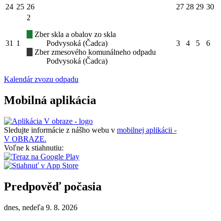
24
25
26
27
28
29
30
2
Zber skla a obalov zo skla
31
1
Podvysoká (Čadca)
3
4
5
6
Zber zmesového komunálneho odpadu
Podvysoká (Čadca)
Kalendár zvozu odpadu
Mobilná aplikácia
Sledujte informácie z nášho webu v
mobilnej aplikácii -
V OBRAZE.
Voľne k stiahnutiu:
Predpověď počasia
dnes, nedeľa 9. 8. 2026