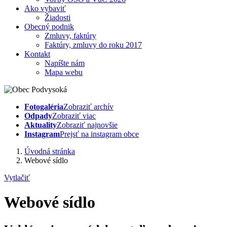
Ako vybaviť
Žiadosti
Obecný podnik
Zmluvy, faktúry
Faktúry, zmluvy do roku 2017
Kontakt
Napíšte nám
Mapa webu
Fotogaléria
Zobraziť archív
Odpady
Zobraziť viac
Aktuality
Zobraziť najnovšie
Instagram
Prejsť na instagram obce
Úvodná stránka
Webové sídlo
Vytlačiť
Webové sídlo