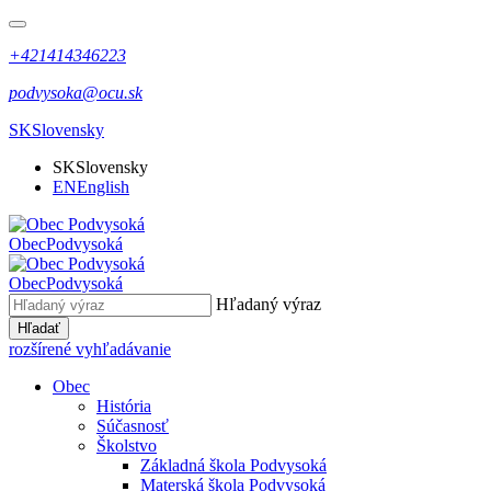
+421414346223
podvysoka@ocu.sk
SK
Slovensky
SK
Slovensky
EN
English
Obec
Podvysoká
Obec
Podvysoká
Hľadaný výraz
Hľadať
rozšírené vyhľadávanie
Obec
História
Súčasnosť
Školstvo
Základná škola Podvysoká
Materská škola Podvysoká