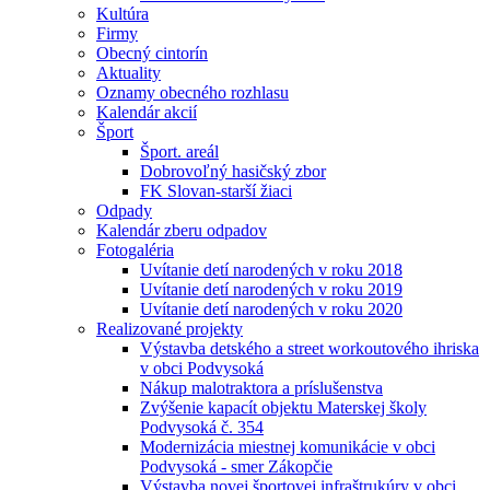
Kultúra
Firmy
Obecný cintorín
Aktuality
Oznamy obecného rozhlasu
Kalendár akcií
Šport
Šport. areál
Dobrovoľný hasičský zbor
FK Slovan-starší žiaci
Odpady
Kalendár zberu odpadov
Fotogaléria
Uvítanie detí narodených v roku 2018
Uvítanie detí narodených v roku 2019
Uvítanie detí narodených v roku 2020
Realizované projekty
Výstavba detského a street workoutového ihriska
v obci Podvysoká
Nákup malotraktora a príslušenstva
Zvýšenie kapacít objektu Materskej školy
Podvysoká č. 354
Modernizácia miestnej komunikácie v obci
Podvysoká - smer Zákopčie
Výstavba novej športovej infraštrukúry v obci