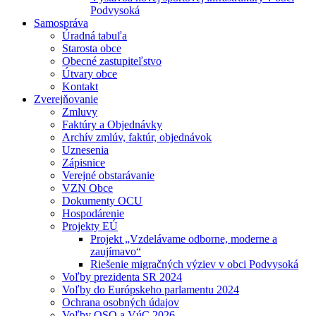
Podvysoká
Samospráva
Úradná tabuľa
Starosta obce
Obecné zastupiteľstvo
Útvary obce
Kontakt
Zverejňovanie
Zmluvy
Faktúry a Objednávky
Archív zmlúv, faktúr, objednávok
Uznesenia
Zápisnice
Verejné obstarávanie
VZN Obce
Dokumenty OCU
Hospodárenie
Projekty EÚ
Projekt „Vzdelávame odborne, moderne a
zaujímavo“
Riešenie migračných výziev v obci Podvysoká
Voľby prezidenta SR 2024
Voľby do Európskeho parlamentu 2024
Ochrana osobných údajov
Voľby OSO a VúC 2026