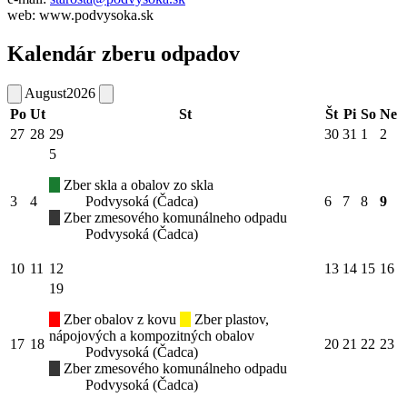
web: www.podvysoka.sk
Kalendár zberu odpadov
August
2026
Po
Ut
St
Št
Pi
So
Ne
27
28
29
30
31
1
2
5
Zber skla a obalov zo skla
3
4
Podvysoká (Čadca)
6
7
8
9
Zber zmesového komunálneho odpadu
Podvysoká (Čadca)
10
11
12
13
14
15
16
19
Zber obalov z kovu
Zber plastov,
nápojových a kompozitných obalov
17
18
20
21
22
23
Podvysoká (Čadca)
Zber zmesového komunálneho odpadu
Podvysoká (Čadca)