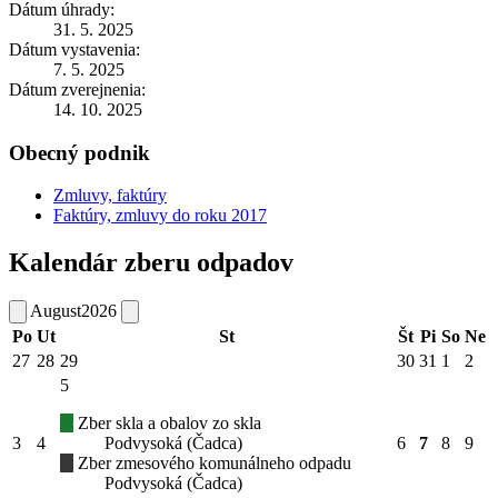
Dátum úhrady:
31. 5. 2025
Dátum vystavenia:
7. 5. 2025
Dátum zverejnenia:
14. 10. 2025
Obecný podnik
Zmluvy, faktúry
Faktúry, zmluvy do roku 2017
Kalendár zberu odpadov
August
2026
Po
Ut
St
Št
Pi
So
Ne
27
28
29
30
31
1
2
5
Zber skla a obalov zo skla
3
4
Podvysoká (Čadca)
6
7
8
9
Zber zmesového komunálneho odpadu
Podvysoká (Čadca)