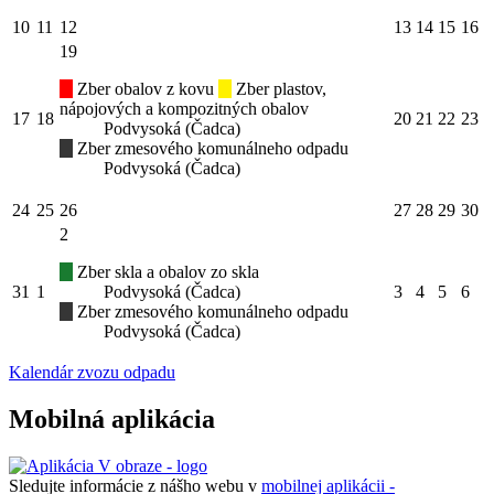
10
11
12
13
14
15
16
19
Zber obalov z kovu
Zber plastov,
nápojových a kompozitných obalov
17
18
20
21
22
23
Podvysoká (Čadca)
Zber zmesového komunálneho odpadu
Podvysoká (Čadca)
24
25
26
27
28
29
30
2
Zber skla a obalov zo skla
31
1
Podvysoká (Čadca)
3
4
5
6
Zber zmesového komunálneho odpadu
Podvysoká (Čadca)
Kalendár zvozu odpadu
Mobilná aplikácia
Sledujte informácie z nášho webu v
mobilnej aplikácii -