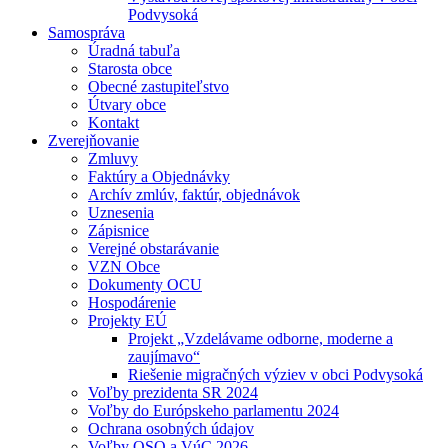
Podvysoká
Samospráva
Úradná tabuľa
Starosta obce
Obecné zastupiteľstvo
Útvary obce
Kontakt
Zverejňovanie
Zmluvy
Faktúry a Objednávky
Archív zmlúv, faktúr, objednávok
Uznesenia
Zápisnice
Verejné obstarávanie
VZN Obce
Dokumenty OCU
Hospodárenie
Projekty EÚ
Projekt „Vzdelávame odborne, moderne a
zaujímavo“
Riešenie migračných výziev v obci Podvysoká
Voľby prezidenta SR 2024
Voľby do Európskeho parlamentu 2024
Ochrana osobných údajov
Voľby OSO a VúC 2026