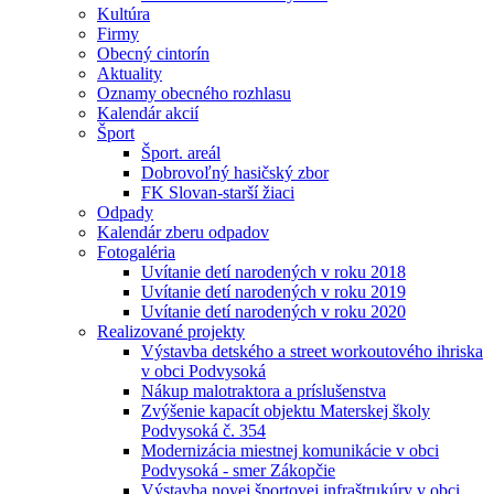
Kultúra
Firmy
Obecný cintorín
Aktuality
Oznamy obecného rozhlasu
Kalendár akcií
Šport
Šport. areál
Dobrovoľný hasičský zbor
FK Slovan-starší žiaci
Odpady
Kalendár zberu odpadov
Fotogaléria
Uvítanie detí narodených v roku 2018
Uvítanie detí narodených v roku 2019
Uvítanie detí narodených v roku 2020
Realizované projekty
Výstavba detského a street workoutového ihriska
v obci Podvysoká
Nákup malotraktora a príslušenstva
Zvýšenie kapacít objektu Materskej školy
Podvysoká č. 354
Modernizácia miestnej komunikácie v obci
Podvysoká - smer Zákopčie
Výstavba novej športovej infraštrukúry v obci