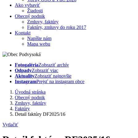
Ako vybaviť
Žiadosti
Obecný podnik
Zmluvy, faktúry
Faktúry, zmluvy do roku 2017
Kontakt
Napíšte nám
Mapa webu
Fotogaléria
Zobraziť archív
Odpady
Zobraziť viac
Aktuality
Zobraziť najnovšie
Instagram
Prejsť na instagram obce
Úvodná stránka
Obecný podnik
Zmluvy, faktúry
Faktúry
Detail faktúry DF2025/16
Vytlačiť