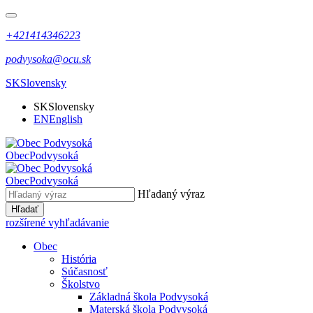
+421414346223
podvysoka@ocu.sk
SK
Slovensky
SK
Slovensky
EN
English
Obec
Podvysoká
Obec
Podvysoká
Hľadaný výraz
Hľadať
rozšírené vyhľadávanie
Obec
História
Súčasnosť
Školstvo
Základná škola Podvysoká
Materská škola Podvysoká