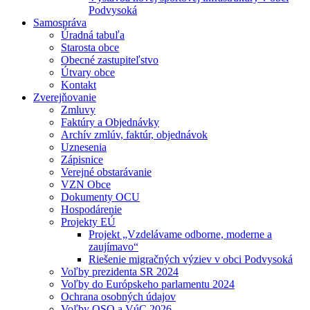
Podvysoká
Samospráva
Úradná tabuľa
Starosta obce
Obecné zastupiteľstvo
Útvary obce
Kontakt
Zverejňovanie
Zmluvy
Faktúry a Objednávky
Archív zmlúv, faktúr, objednávok
Uznesenia
Zápisnice
Verejné obstarávanie
VZN Obce
Dokumenty OCU
Hospodárenie
Projekty EÚ
Projekt „Vzdelávame odborne, moderne a
zaujímavo“
Riešenie migračných výziev v obci Podvysoká
Voľby prezidenta SR 2024
Voľby do Európskeho parlamentu 2024
Ochrana osobných údajov
Voľby OSO a VúC 2026