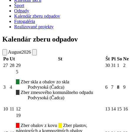
Kalendár akcií
Šport
Odpady
Kalendár zberu odpadov
Fotogaléria
Realizované projekty
Kalendár zberu odpadov
August
2026
Po
Ut
St
Št
Pi
So
Ne
27
28
29
30
31
1
2
5
Zber skla a obalov zo skla
3
4
Podvysoká (Čadca)
6
7
8
9
Zber zmesového komunálneho odpadu
Podvysoká (Čadca)
10
11
12
13
14
15
16
19
Zber obalov z kovu
Zber plastov,
nápojových a kompozitných obalov