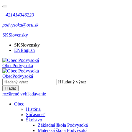
+421414346223
podvysoka@ocu.sk
SK
Slovensky
SK
Slovensky
EN
English
Obec
Podvysoká
Obec
Podvysoká
Hľadaný výraz
Hľadať
rozšírené vyhľadávanie
Obec
História
Súčasnosť
Školstvo
Základná škola Podvysoká
Materská škola Podvysoká