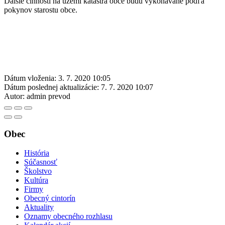
Ďalšie činnosti na území katastra obce budú vykonávané podľa
pokynov starostu obce.
Dátum vloženia:
3. 7. 2020 10:05
Dátum poslednej aktualizácie:
7. 7. 2020 10:07
Autor:
admin prevod
Obec
História
Súčasnosť
Školstvo
Kultúra
Firmy
Obecný cintorín
Aktuality
Oznamy obecného rozhlasu