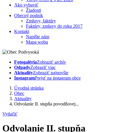
Ako vybaviť
Žiadosti
Obecný podnik
Zmluvy, faktúry
Faktúry, zmluvy do roku 2017
Kontakt
Napíšte nám
Mapa webu
Fotogaléria
Zobraziť archív
Odpady
Zobraziť viac
Aktuality
Zobraziť najnovšie
Instagram
Prejsť na instagram obce
Úvodná stránka
Obec
Aktuality
Odvolanie II. stupňa povodňovej...
Vytlačiť
Odvolanie II. stupňa