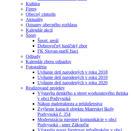
Kultúra
Firmy
Obecný cintorín
Aktuality
Oznamy obecného rozhlasu
Kalendár akcií
Šport
Šport. areál
Dobrovoľný hasičský zbor
FK Slovan-starší žiaci
Odpady
Kalendár zberu odpadov
Fotogaléria
Uvítanie detí narodených v roku 2018
Uvítanie detí narodených v roku 2019
Uvítanie detí narodených v roku 2020
Realizované projekty
Výstavba detského a street workoutového ihriska
v obci Podvysoká
Nákup malotraktora a príslušenstva
Zvýšenie kapacít objektu Materskej školy
Podvysoká č. 354
Modernizácia miestnej komunikácie v obci
Podvysoká - smer Zákopčie
Výstavba novej športovej infraštrukúry v obci